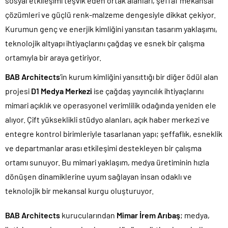
sosyal etkileşimi teşvik eden ortak alanları, şeffaf mekansal
çözümleri ve güçlü renk-malzeme dengesiyle dikkat çekiyor.
Kurumun genç ve enerjik kimliğini yansıtan tasarım yaklaşımı,
teknolojik altyapı ihtiyaçlarını çağdaş ve esnek bir çalışma
ortamıyla bir araya getiriyor.
BAB Architects
’in kurum kimliğini yansıttığı bir diğer ödül alan
projesi
D1 Medya Merkezi
ise çağdaş yayıncılık ihtiyaçlarını
mimari açıklık ve operasyonel verimlilik odağında yeniden ele
alıyor. Çift yükseklikli stüdyo alanları, açık haber merkezi ve
entegre kontrol birimleriyle tasarlanan yapı; şeffaflık, esneklik
ve departmanlar arası etkileşimi destekleyen bir çalışma
ortamı sunuyor. Bu mimari yaklaşım, medya üretiminin hızla
dönüşen dinamiklerine uyum sağlayan insan odaklı ve
teknolojik bir mekansal kurgu oluşturuyor.
BAB Architects
kurucularından
Mimar İrem Arıbaş
; medya,