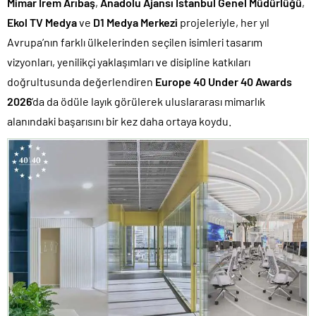
Mimar İrem Arıbaş
,
Anadolu Ajansı İstanbul Genel Müdürlüğü
,
Ekol TV
Medya
ve
D1 Medya Merkezi
projeleriyle, her yıl
Avrupa’nın farklı ülkelerinden seçilen isimleri tasarım
vizyonları, yenilikçi yaklaşımları ve disipline katkıları
doğrultusunda değerlendiren
Europe 40 Under 40 Awards
2026
’da da ödüle layık görülerek uluslararası mimarlık
alanındaki başarısını bir kez daha ortaya koydu.