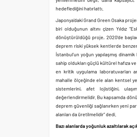
hedeflediğini hatırlattı.
Japonya’daki Grand Green Osaka projes
biri olduğunun altını çizen Yıldız “E
dönüştürüldüğü proje, 2020’de başlad
deprem riski yüksek kentlerde benze
İstanbul’un yoğun yapılaşmış dinamik b
sahip oldukları güçlü kültürel hafıza 
en kritik uygulama laboratuvarları a
mahalle ölçeğinde ele alan kentsel ye
sistemlerini, afet lojistiğini, ul
değerlendirmelidir. Bu kapsamda dönüş
deprem güvenliği sağlanırken yeni par
alanları da üretilmelidir” dedi.
Bazı alanlarda yoğunluk azaltılarak açı