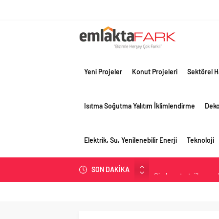
Yeni Projeler
Konut Projeleri
Sektörel H
Isıtma Soğutma Yalıtım İklimlendirme
Dek
Elektrik, Su, Yenilenebilir Enerji
Teknoloji
SON DAKİKA
Çimko, stratejik pazar
Birleşik Arap Emirlikle
Filli Boya geleceğin ş
Tosyalı’nın döngüsel ü