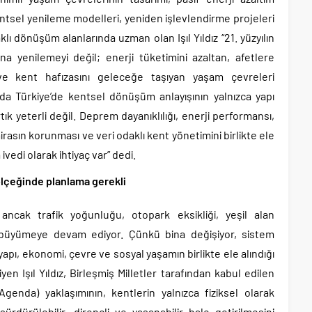
 kentsel yenileme modelleri, yeniden işlevlendirme projeleri
ı dönüşüm alanlarında uzman olan Işıl Yıldız “21. yüzyılın
a yenilemeyi değil; enerji tüketimini azaltan, afetlere
ve kent hafızasını geleceğe taşıyan yaşam çevreleri
da Türkiye’de kentsel dönüşüm anlayışının yalnızca yapı
ık yeterli değil. Deprem dayanıklılığı, enerji performansı,
irasın korunması ve veri odaklı kent yönetimini birlikte ele
vedi olarak ihtiyaç var” dedi.
ölçeğinde planlama gerekli
 ancak trafik yoğunluğu, otopark eksikliği, yeşil alan
cı büyümeye devam ediyor. Çünkü bina değişiyor, sistem
pı, ekonomi, çevre ve sosyal yaşamın birlikte ele alındığı
en Işıl Yıldız, Birleşmiş Milletler tarafından kabul edilen
da) yaklaşımının, kentlerin yalnızca fiziksel olarak
ürdürülebilir, dirençli ve yaşanabilir hale getirilmesini