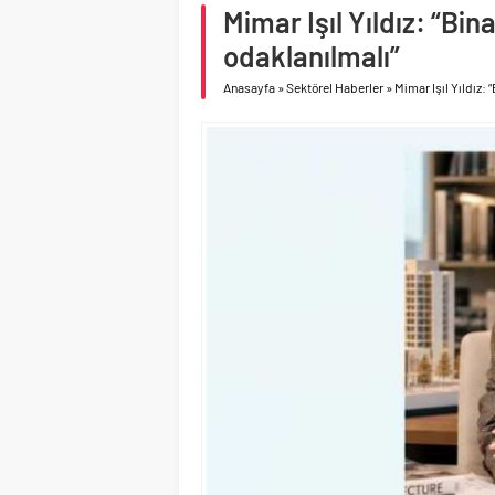
asfalt şimdi de Kocaeli
Mimar Işıl Yıldız: “Bi
Geberit Info Showroom,
odaklanılmalı”
Anasayfa
»
Sektörel Haberler
»
Mimar Işıl Yıldız: