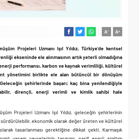
A
A
-
+
şüm Projeleri Uzmanı Işıl Yıldız, Türkiye’de kentsel
enliği ekseninde ele alınmasının artık yeterli olmadığına
enerji performansı, karbon ve kaynak verimliliği, kültürel
nt yönetimini birlikte ele alan bütüncül bir dönüşüm
 Geleceğin şehirlerinde başarı; kaç bina yenilendiğiyle
ilir, dirençli, enerji verimli ve kimlik sahibi hale
üm Projeleri Uzmanı Işıl Yıldız, geleceğin şehirlerinin
n sürdürülebilir, ekonomik olarak değer üreten ve kültürel
olarak tasarlanması gerektiğine dikkat çekti. Karmaşık
nımlı yaşam çevrelerinin tasarımı, pasif enerji azaltım