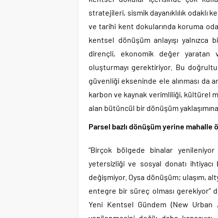
stratejileri, sismik dayanıklılık odaklı
ve tarihi kent dokularında koruma odakl
kentsel dönüşüm anlayışı yalnızca bin
dirençli, ekonomik değer yaratan 
oluşturmayı gerektiriyor. Bu doğrultu
güvenliği ekseninde ele alınması da art
karbon ve kaynak verimliliği, kültürel m
alan bütüncül bir dönüşüm yaklaşımına i
Parsel bazlı dönüşüm yerine mahalle 
“Birçok bölgede binalar yenileniyor
yetersizliği ve sosyal donatı ihtiya
değişmiyor. Oysa dönüşüm; ulaşım, altya
entegre bir süreç olması gerekiyor” diy
Yeni Kentsel Gündem (New Urban Agen
yenilenmesini değil; daha kapsayıcı, s