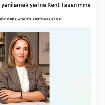
 yollarında
na yenilemek yerine Kent Tasarımına
 yaklaşık 300 sektör profesyonelini ağırladı
 “Bina yenilemek yerine Kent Tasarımına odaklanılmalı”