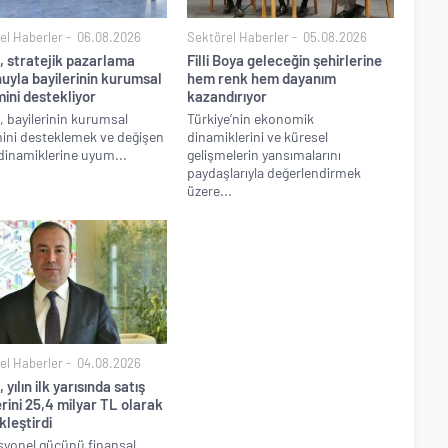
el Haberler
06.08.2026
Sektörel Haberler
05.08.2026
, stratejik pazarlama
Filli Boya geleceğin şehirlerine
uyla bayilerinin kurumsal
hem renk hem dayanım
mini destekliyor
kazandırıyor
 bayilerinin kurumsal
Türkiye’nin ekonomik
mini desteklemek ve değişen
dinamiklerini ve küresel
dinamiklerine uyum...
gelişmelerin yansımalarını
paydaşlarıyla değerlendirmek
üzere...
el Haberler
04.08.2026
 yılın ilk yarısında satış
erini 25,4 milyar TL olarak
leştirdi
yonel gücünü finansal