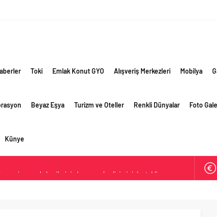
aberler
Toki
Emlak Konut GYO
Alışveriş Merkezleri
Mobilya
G
orasyon
Beyaz Eşya
Turizm ve Oteller
Renkli Dünyalar
Foto Gale
Künye
lama vizyonuyla bayilerinin kurumsal gelişimini destekliyor
ri’nin ilk yüksek hızlı demiryolu projesine Kalyon İnşaat imzası
ehirlerine hem renk hem dayanım kazandırıyor
retim vizyonuyla geliştirilen cüruf bazlı yüksek performanslı