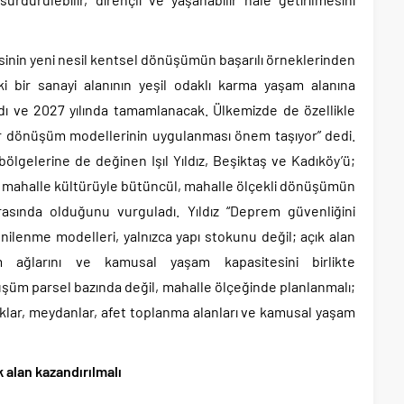
inin yeni nesil kentsel dönüşümün başarılı örneklerinden
ski bir sanayi alanının yeşil odaklı karma yaşam alanına
ı ve 2027 yılında tamamlanacak. Ülkemizde de özellikle
r dönüşüm modellerinin uygulanması önem taşıyor” dedi.
ölgelerine de değinen Işıl Yıldız, Beşiktaş ve Kadıköy’ü;
ve mahalle kültürüyle bütüncül, mahalle ölçekli dönüşümün
rasında olduğunu vurguladı. Yıldız “Deprem güvenliğini
nilenme modelleri, yalnızca yapı stokunu değil; açık alan
aşım ağlarını ve kamusal yaşam kapasitesini birlikte
üm parsel bazında değil, mahalle ölçeğinde planlanmalı;
klar, meydanlar, afet toplanma alanları ve kamusal yaşam
k alan kazandırılmalı