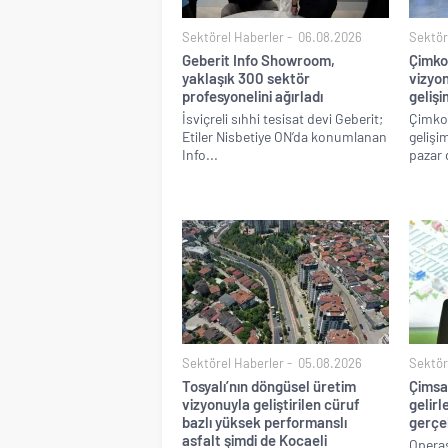
Sektörel Haberler
06.08.2026
Sektör
Geberit Info Showroom,
Çimko
yaklaşık 300 sektör
vizyon
profesyonelini ağırladı
gelişi
İsviçreli sıhhi tesisat devi Geberit;
Çimko,
Etiler Nisbetiye ON’da konumlanan
gelişi
Info...
pazar 
Sektörel Haberler
05.08.2026
Sektör
Tosyalı’nın döngüsel üretim
Çimsa,
vizyonuyla geliştirilen cüruf
gelirl
bazlı yüksek performanslı
gerçek
asfalt şimdi de Kocaeli
Operas