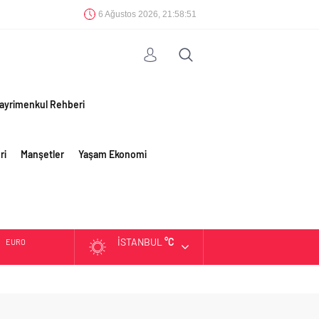
6 Ağustos 2026, 21:58:52
ayrimenkul Rehberi
ri
Manşetler
Yaşam Ekonomi
İSTANBUL
°C
EURO
ALTIN
BIST