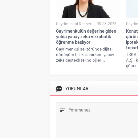
Gayrimenkul Rehberi
05.08.2026
Gayrim
Gayrimenkulün değerine giden
Konut
yolda yapay zeka ve robotik
görünü
öğrenme başlıyor
ipotek
topar
Gayrimenkul sektöründe dijital
dönüşüm hız kazanırken, yapay
TSKB 
zekâ destekli teknolojiler...
A.Ş., 
güncel 
YORUMLAR