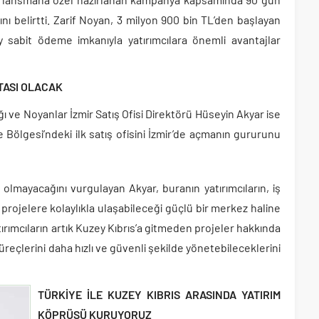
nı belirtti. Zarif Noyan, 3 milyon 900 bin TL’den başlayan
y
sabit ödeme imkanıyla yatırımcılara önemli avantajlar
TASI OLACAK
 ve Noyanlar İzmir Satış Ofisi Direktörü Hüseyin Akyar ise
e Bölgesi’ndeki ilk satış ofisini İzmir’de açmanın gururunu
sı olmayacağını vurgulayan Akyar, buranın yatırımcıların, iş
projelere kolaylıkla ulaşabileceği güçlü bir merkez haline
tırımcıların artık Kuzey Kıbrıs’a gitmeden projeler hakkında
 süreçlerini daha hızlı ve güvenli şekilde yönetebileceklerini
TÜRKİYE İLE KUZEY KIBRIS ARASINDA YATIRIM
KÖPRÜSÜ KURUYORUZ