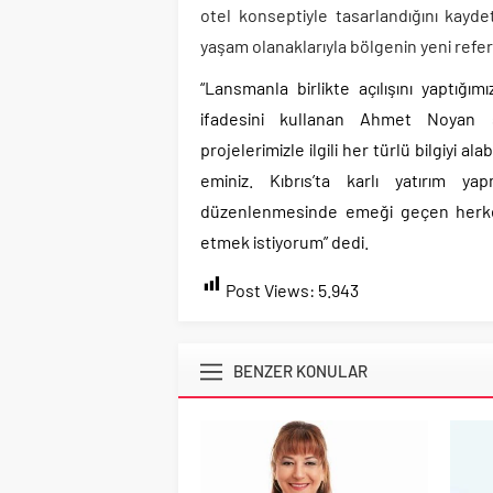
otel konseptiyle tasarlandığını kaydett
yaşam olanaklarıyla bölgenin yeni refera
“
Lansmanla birlikte açılışını yaptığım
ifadesini kullanan Ahmet Noyan sö
projelerimizle ilgili her türlü bilgiyi a
eminiz. Kıbrıs’ta karlı yatırım y
düzenlenmesinde emeği geçen herkes
etmek istiyorum” dedi.
Post Views:
5.943
BENZER KONULAR