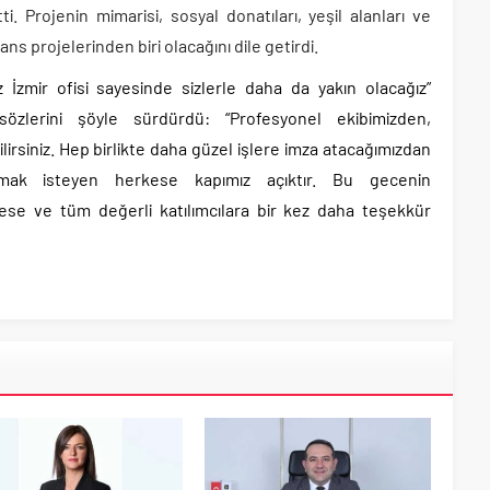
i. Projenin mimarisi, sosyal donatıları, yeşil alanları ve
ns projelerinden biri olacağını dile getirdi.
ız İzmir ofisi sayesinde sizlerle daha da yakın olacağız”
zlerini şöyle sürdürdü: “Profesyonel ekibimizden,
labilirsiniz. Hep birlikte daha güzel işlere imza atacağımızdan
apmak isteyen herkese kapımız açıktır. Bu gecenin
e ve tüm değerli katılımcılara bir kez daha teşekkür