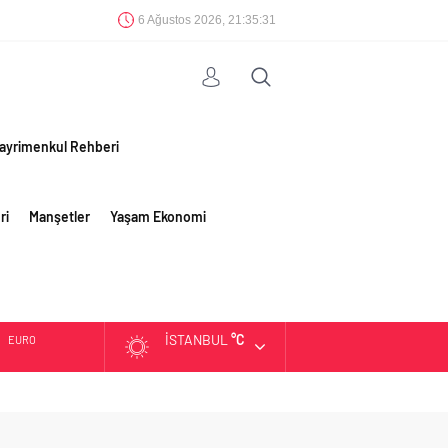
6 Ağustos 2026, 21:35:32
ayrimenkul Rehberi
ri
Manşetler
Yaşam Ekonomi
İSTANBUL
°C
EURO
ALTIN
BIST