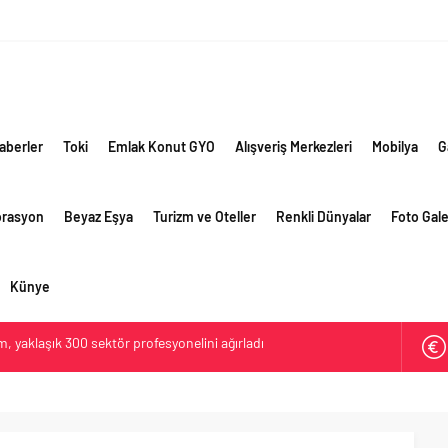
aberler
Toki
Emlak Konut GYO
Alışveriş Merkezleri
Mobilya
G
orasyon
Beyaz Eşya
Turizm ve Oteller
Renkli Dünyalar
Foto Gale
Künye
lama vizyonuyla bayilerinin kurumsal gelişimini destekliyor
ri’nin ilk yüksek hızlı demiryolu projesine Kalyon İnşaat imzası
ehirlerine hem renk hem dayanım kazandırıyor
retim vizyonuyla geliştirilen cüruf bazlı yüksek performanslı