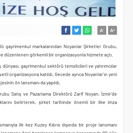
A
A
-
+
klü gayrimenkul markalarından Noyanlar Şirketler Grubu,
ir’de düzenlenen görkemli bir organizasyonla hizmete açtı.
 dünyası, gayrimenkul sektörü temsilcileri ve yatırımcılar
vetli organizasyona katıldı. Gecede ayrıca Noyanlar’ın yeni
jesinin ön lansmanı da yapıldı.
rubu Satış ve Pazarlama Direktörü Zarif Noyan, İzmir’de
rını belirterek, şirket tarihinde önemli bir ilke imza
manıyla ilk kez Kuzey Kıbrıs dışında bir proje lansmanı
n, lansmana özel hazırlanan kampanya kapsamında 90 gün