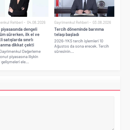
enkul Rehberi
04.08.2026
Gayrimenkul Rehberi
03.08.2026
 piyasasında dengeli
Tercih döneminde barınma
m sürerken, ilk el ve
telaşı başladı
li satışlarda sınırlı
2026-YKS tercih işlemleri 10
lanma dikkat çekti
Ağustos da sona erecek. Tercih
Gayrimenkul Değerleme
süresinin...
konut piyasasına ilişkin
gelişmeleri ele...