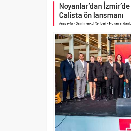
asfalt şimdi de Kocaeli
Noyanlar’dan İzmir’de 
Geberit Info Showroom,
Calista ön lansmanı
Anasayfa
»
Gayrimenkul Rehberi
»
Noyanlar’dan İz