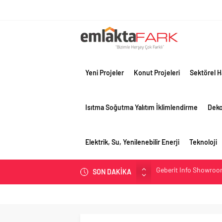
Yeni Projeler
Konut Projeleri
Sektörel H
Isıtma Soğutma Yalıtım İklimlendirme
Dek
Elektrik, Su, Yenilenebilir Enerji
Teknoloji
SON DAKİKA
Çimko, stratejik pazar
Birleşik Arap Emirlikle
Filli Boya geleceğin ş
Tosyalı’nın döngüsel ü