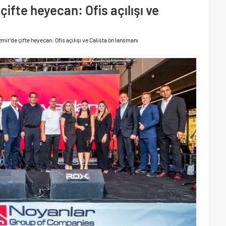
 yollarında
çifte heyecan: Ofis açılışı ve
 yaklaşık 300 sektör profesyonelini ağırladı
mir’de çifte heyecan: Ofis açılışı ve Calista ön lansmanı