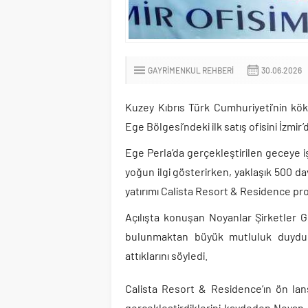
GAYRIMENKUL REHBERI
30.06.2026
Kuzey Kıbrıs Türk Cumhuriyeti’nin kö
Ege Bölgesi’ndeki ilk satış ofisini İzm
Ege Perla’da gerçekleştirilen geceye iş
yoğun ilgi gösterirken, yaklaşık 500 da
yatırımı Calista Resort & Residence pro
Açılışta konuşan Noyanlar Şirketler G
bulunmaktan büyük mutluluk duydukla
attıklarını söyledi.
Calista Resort & Residence’ın ön lans
gerçekleştirdiklerini kaydeden Noya