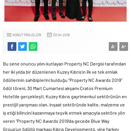
KONUT PROJELERI
03.04.2019
A
A
-
+
Bu sene onuncu yılını kutlayan Property NC Dergisi tarafından
her iki yılda bir düzenlenen Kuzey Kıbrıs’ın ilk ve tek emlak
ödüllerinin sahibiplerini bulduğu ‘‘Property NC Awards 2019’’
ödül töreni, 30 Mart Cumartesi akşamı Cratos Premium
Hotel’de gerçekleşti. Kuzey Kıbrıs gayrimenkul sektörünün en
prestijli yarışması olan, inşaat sektöründe kalite, malzeme ve
iş etiği bilincini kazanmaya teşvik etmek amacıyla sektöre yön
veren ‘‘Property NC Awards 2019’da gecede Blue Way
Group’un ödüllü markası Kıbrıs Developments, yine farkını