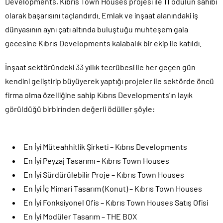
Developments, Kıbrıs Town Houses projesi ile 11 ödülün sahibi
olarak başarısını taçlandırdı. Emlak ve inşaat alanındaki iş
dünyasının aynı çatı altında buluştuğu muhteşem gala
gecesine Kıbrıs Developments kalabalık bir ekip ile katıldı.
İnşaat sektöründeki 33 yıllık tecrübesi ile her geçen gün
kendini geliştirip büyüyerek yaptığı projeler ile sektörde öncü
firma olma özelliğine sahip Kıbrıs Developments’ın layık
görüldüğü birbirinden değerli ödüller şöyle:
En İyi Müteahhitlik Şirketi – Kıbrıs Developments
En İyi Peyzaj Tasarımı – Kıbrıs Town Houses
En İyi Sürdürülebilir Proje – Kıbrıs Town Houses
En İyi İç Mimari Tasarım (Konut) – Kıbrıs Town Houses
En İyi Fonksiyonel Ofis – Kıbrıs Town Houses Satış Ofisi
En İyi Modüler Tasarım – THE BOX