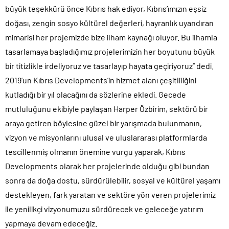
büyük teşekkürü önce Kıbrıs hak ediyor, Kıbrıs’ımızın eşsiz
doğası, zengin sosyo kültürel değerleri, hayranlık uyandıran
mimarisi her projemizde bize ilham kaynağı oluyor. Bu ilhamla
tasarlamaya başladığımız projelerimizin her boyutunu büyük
bir titizlikle irdeliyoruz ve tasarlayıp hayata geçiriyoruz’’ dedi.
2019’un Kıbrıs Developments’in hizmet alanı çeşitliliğini
kutladığı bir yıl olacağını da sözlerine ekledi. Gecede
mutluluğunu ekibiyle paylaşan Harper Özbirim, sektörü bir
araya getiren böylesine güzel bir yarışmada bulunmanın,
vizyon ve misyonlarını ulusal ve uluslararası platformlarda
tescillenmiş olmanın önemine vurgu yaparak, Kıbrıs
Developments olarak her projelerinde olduğu gibi bundan
sonra da doğa dostu, sürdürülebilir, sosyal ve kültürel yaşamı
destekleyen, fark yaratan ve sektöre yön veren projelerimiz
ile yenilikçi vizyonumuzu sürdürecek ve geleceğe yatırım
yapmaya devam edeceğiz.