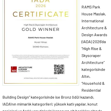
RAMS Park
House Maslak,
International
Architecture &
Design Awards
(IADA) 2026’da
“High Rise &
Skyscraper
Architecture”
kategorisinde
Altın,
“Household &
Residential
Building Design” kategorisinde ise Bronz ödül kazandı.
IADA’nın mimarlık kategorileri; yüksek katlı yapılar, konut
projeleri ve farklı yapı tiplerini kapsayan alt başlıklar altında