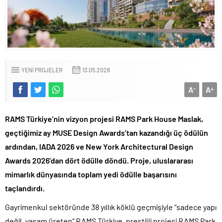
YENI PROJELER
13.05.2026
A
A
-
+
RAMS Türkiye’nin vizyon projesi RAMS Park House Maslak,
geçtiğimiz ay MUSE Design Awards’tan kazandığı üç ödülün
ardından, IADA 2026 ve New York Architectural Design
Awards 2026’dan dört ödülle döndü. Proje, uluslararası
mimarlık dünyasında toplam yedi ödülle başarısını
taçlandırdı.
Gayrimenkul sektöründe 38 yıllık köklü geçmişiyle “sadece yapı
değil, yaşam üreten” RAMS Türkiye, prestijli projesi RAMS Park