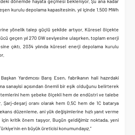
üzdeki dönemde hayata geçmesi bekleniyor. Şu ana kadar
şen kurulu depolama kapasitesinin, yıl içinde 1.500 MWh
ne yönelik talep güçlü şekilde artıyor. Küresel ölçekte
gücü geçen yıl 270 GW seviyesine ulaşırken, toplam enerji
ine çıktı. 2034 yılında küresel enerji depolama kurulu
r.
Başkan Yardımcısı Barış Esen, fabrikanın hali hazırdaki
ma sanayisi açısından önemli bir eşik olduğunu belirterek
sistemlerini hem şebeke ölçekli hem de endüstri ve talebe
yor. Şarj-deşarj oranı olarak hem 0.5C hem de 1C batarya
frekans düzenleme, ani yük değişimlerine hızlı yanıt verme
çin kritik önem taşıyor. Bugün geldiğimiz noktada, yeni
Türkiye’nin en büyük üreticisi konumundayız.”