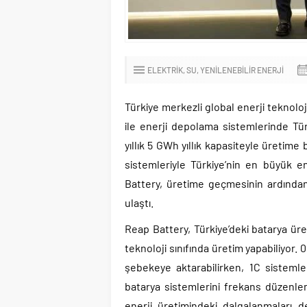
ELEKTRIK, SU, YENILENEBILIR ENERJI
Türkiye merkezli global enerji teknoloj
ile enerji depolama sistemlerinde Tür
yıllık 5 GWh yıllık kapasiteyle üretim
sistemleriyle Türkiye’nin en büyük e
Battery, üretime geçmesinin ardından
ulaştı.
Reap Battery, Türkiye’deki batarya üret
teknoloji sınıfında üretim yapabiliyor. 
şebekeye aktarabilirken, 1C sistemler
batarya sistemlerini frekans düzenlem
enerji üretimindeki dalgalanmaları 