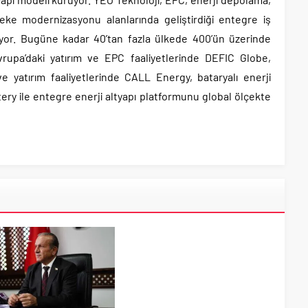
ebeke modernizasyonu alanlarında geliştirdiği entegre iş
yor. Bugüne kadar 40’tan fazla ülkede 400’ün üzerinde
rupa’daki yatırım ve EPC faaliyetlerinde DEFIC Globe,
 ve yatırım faaliyetlerinde CALL Energy, bataryalı enerji
ry ile entegre enerji altyapı platformunu global ölçekte