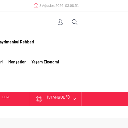
8 Ağustos 2026, 03:08:52
ayrimenkul Rehberi
ri
Manşetler
Yaşam Ekonomi
İSTANBUL
°C
ALTIN
BIST
DOLAR