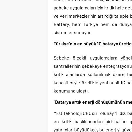
şebeke uygulamaları için kritik hale geti
ve veri merkezlerinin artırdığı talepl
Battery, hem Türkiye hem de dünyaya
sistemler sunuyor.
Türkiye’nin en büyük 1C batarya üretic
Şebeke ölçekli uygulamalara yönelik
santrallerinin şebekeye entegrasyonu,
kritik alanlarda kullanılmak üzere ta
kapasitesiyle özellikle yeni nesil 1C b
konumuna ulaştı.
“Batarya artık enerji dönüşümünün m
YEO Teknoloji CEO’su Tolunay Yıldız, 
en kritik başlıklarından biri haline 
yatırımları büyüdükçe, bu enerjiyi güv