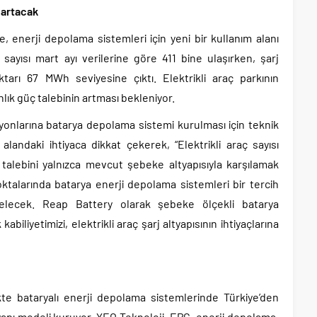
 artacak
e, enerji depolama sistemleri için yeni bir kullanım alanı
ç sayısı mart ayı verilerine göre 411 bine ulaşırken, şarj
ktarı 67 MWh seviyesine çıktı. Elektrikli araç parkının
nlık güç talebinin artması bekleniyor.
asyonlarına batarya depolama sistemi kurulması için teknik
alandaki ihtiyaca dikkat çekerek, “Elektrikli araç sayısı
ç talebini yalnızca mevcut şebeke altyapısıyla karşılamak
noktalarında batarya enerji depolama sistemleri bir tercih
gelecek. Reap Battery olarak şebeke ölçekli batarya
biliyetimizi, elektrikli araç şarj altyapısının ihtiyaçlarına
kte bataryalı enerji depolama sistemlerinde Türkiye’den
yapı modeli kuruyor. YEO Teknoloji, EPC, enerji depolama,