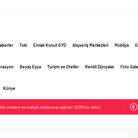
aberler
Toki
Emlak Konut GYO
Alışveriş Merkezleri
Mobilya
G
orasyon
Beyaz Eşya
Turizm ve Oteller
Renkli Dünyalar
Foto Gale
Künye
ik risklere ve maliyet baskısına rağmen 2026’nın ikinci
rformansını sürdürdü
 yaklaşık 300 sektör profesyonelini ağırladı
lama vizyonuyla bayilerinin kurumsal gelişimini destekliyor