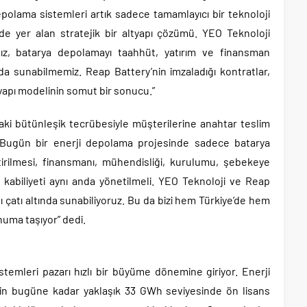
epolama sistemleri artık sadece tamamlayıcı bir teknoloji
e yer alan stratejik bir altyapı çözümü. YEO Teknoloji
ız, batarya depolamayı taahhüt, yatırım ve finansman
rmda sunabilmemiz. Reap Battery’nin imzaladığı kontratlar,
tyapı modelinin somut bir sonucu.”
ndaki bütünleşik tecrübesiyle müşterilerine anahtar teslim
Bugün bir enerji depolama projesinde sadece batarya
tirilmesi, finansmanı, mühendisliği, kurulumu, şebekeye
kabiliyeti aynı anda yönetilmeli. YEO Teknoloji ve Reap
ı çatı altında sunabiliyoruz. Bu da bizi hem Türkiye’de hem
numa taşıyor” dedi.
stemleri pazarı hızlı bir büyüme dönemine giriyor. Enerji
için bugüne kadar yaklaşık 33 GWh seviyesinde ön lisans