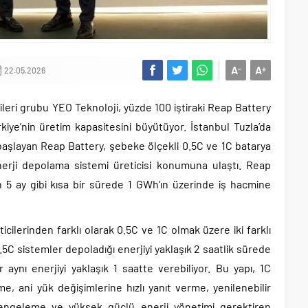
A
A
-
+
22.05.2026
ileri grubu YEO Teknoloji, yüzde 100 iştiraki Reap Battery
kiye’nin üretim kapasitesini büyütüyor. İstanbul Tuzla’da
e başlayan Reap Battery, şebeke ölçekli 0.5C ve 1C batarya
nerji depolama sistemi üreticisi konumuna ulaştı. Reap
 5 ay gibi kısa bir sürede 1 GWh’ın üzerinde iş hacmine
icilerinden farklı olarak 0.5C ve 1C olmak üzere iki farklı
0.5C sistemler depoladığı enerjiyi yaklaşık 2 saatlik sürede
 aynı enerjiyi yaklaşık 1 saatte verebiliyor. Bu yapı, 1C
e, ani yük değişimlerine hızlı yanıt verme, yenilenebilir
dengeleme ve yüksek güçlü enerji yönetimi gerektiren