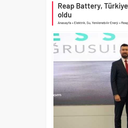
Birleşik Arap Emirlikle
Reap Battery, Türkiye
İV Kandilli’de yaşam y
oldu
Anasayfa
»
Elektrik, Su, Yenilenebilir Enerji
»
Reap