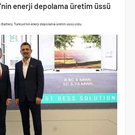
ri’nin ilk yüksek hızlı demiryolu projesine Kalyon İnşaat imzası
’nin enerji depolama üretim üssü
akında başlıyor
 Battery, Türkiye’nin enerji depolama üretim üssü oldu