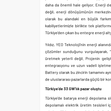
daha da önemli hale geliyor. Enerji d
değil, enerji dönüşümünün merkezind
olarak bu alandaki en büyük farkım
kabiliyetlerimizle birlikte tek platfo
Türkiye’den çıkan bu entegre enerji al
Yıldız, YEO Teknoloji’nin enerji alanı
çözümler sunduğunu vurgulayarak, “
üretmek yeterli değil. Projenin geliş
entegrasyonu ve uzun vadeli işletme 
Battery olarak bu zincirin tamamını ayn
de uluslararası pazarlarda güçlü bir ko
Türkiye’de 33 GW’lık pazar oluştu
Türkiye’de batarya enerji depolama si
depolamalı elektrik üretim tesisleri 