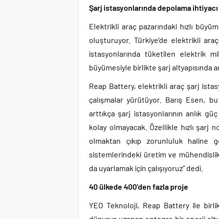
Şarj istasyonlarında depolama ihtiyacı
Elektrikli araç pazarındaki hızlı büyüm
oluşturuyor. Türkiye’de elektrikli ara
istasyonlarında tüketilen elektrik mi
büyümesiyle birlikte şarj altyapısında a
Reap Battery, elektrikli araç şarj ist
çalışmalar yürütüyor. Barış Esen, bu 
arttıkça şarj istasyonlarının anlık gü
kolay olmayacak. Özellikle hızlı şarj 
olmaktan çıkıp zorunluluk haline 
sistemlerindeki üretim ve mühendislik ka
da uyarlamak için çalışıyoruz” dedi.
40 ülkede 400’den fazla proje
YEO Teknoloji, Reap Battery ile birli
dünyaya uzanan entegre bir enerji alt