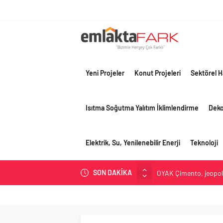
Yeni Projeler
Konut Projeleri
Sektörel H
Isıtma Soğutma Yalıtım İklimlendirme
Dek
Elektrik, Su, Yenilenebilir Enerji
Teknoloji
SON DAKİKA
OYAK Çimento, jeopolit
çeyreğinde olumlu pe
Geberit Info Showroom,
Çimko, stratejik pazar