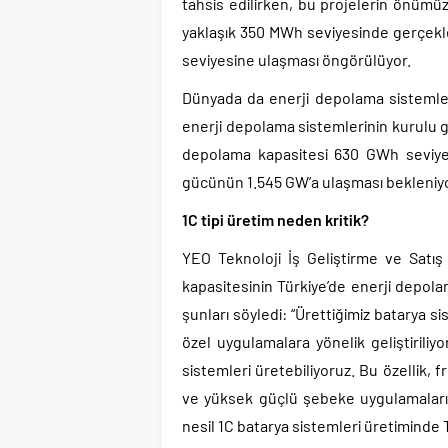
tahsis edilirken, bu projelerin önüm
yaklaşık 350 MWh seviyesinde gerçekle
seviyesine ulaşması öngörülüyor.
Dünyada da enerji depolama sistemleri
enerji depolama sistemlerinin kurulu 
depolama kapasitesi 630 GWh seviyes
gücünün 1.545 GW’a ulaşması bekleniyo
1C tipi üretim neden kritik?
YEO Teknoloji İş Geliştirme ve Satış 
kapasitesinin Türkiye’de enerji depola
şunları söyledi: “Ürettiğimiz batarya 
özel uygulamalara yönelik geliştirili
sistemleri üretebiliyoruz. Bu özellik, 
ve yüksek güçlü şebeke uygulamaları i
nesil 1C batarya sistemleri üretiminde 