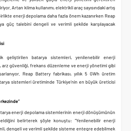
riyor. Artan klima kullanımı, elektrikli araç sayısındaki artış
e birlikte enerji depolama daha fazla önem kazanırken Reap
 güç talebini dengeli ve verimli şekilde karşılayacak
isi
 geliştirilen batarya sistemleri, yenilenebilir enerji
 arz güvenliği, frekans düzenleme ve enerji yönetimi gibi
sarlanıyor. Reap Battery fabrikası, yıllık 5 GWh üretim
atarya sistemleri üretiminde Türkiye’nin en büyük üreticisi
erkezinde”
batarya enerji depolama sistemlerinin enerji dönüşümünün
geldiğini belirterek şöyle konuştu: “Yenilenebilir enerji
enli, dengeli ve verimli şekilde sisteme entegre edebilmek