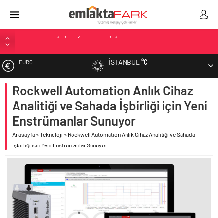
İV Kandilli’de yaşam yakında başlıyor
OYAK Çimento, jeopolitik risklere ve maliyet baskısına rağmen
2026’nın ikinci çeyreğinde olumlu performansını sürdürdü
İSTANBUL
°C
EURO
Geberit Info Showroom, yaklaşık 300 sektör profesyonelini
ağırladı
Rockwell Automation Anlık Cihaz
ALTIN
Çimko, stratejik pazarlama vizyonuyla bayilerinin kurumsal
gelişimini destekliyor
Analitiği ve Sahada İşbirliği için Yeni
BIST
Birleşik Arap Emirlikleri’nin ilk yüksek hızlı demiryolu projesine
Enstrümanlar Sunuyor
Kalyon İnşaat imzası
Anasayfa
»
Teknoloji
»
Rockwell Automation Anlık Cihaz Analitiği ve Sahada
DOLAR
İşbirliği için Yeni Enstrümanlar Sunuyor