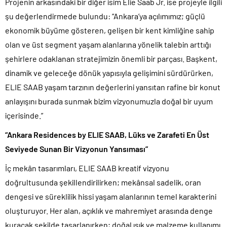
Projenin arkasındaki bir diğer isim Elie Saab Jr. ise projeyle ilgili
şu değerlendirmede bulundu: “Ankara’ya açılımımız; güçlü
ekonomik büyüme gösteren, gelişen bir kent kimliğine sahip
olan ve üst segment yaşam alanlarına yönelik talebin arttığı
şehirlere odaklanan stratejimizin önemli bir parçası. Başkent,
dinamik ve geleceğe dönük yapısıyla gelişimini sürdürürken,
ELIE SAAB yaşam tarzının değerlerini yansıtan rafine bir konut
anlayışını burada sunmak bizim vizyonumuzla doğal bir uyum
içerisinde.”
“Ankara Residences by ELIE SAAB, Lüks ve Zarafeti En Üst
Seviyede Sunan Bir Vizyonun Yansıması”
İç mekân tasarımları, ELIE SAAB kreatif vizyonu
doğrultusunda şekillendirilirken; mekânsal sadelik, oran
dengesi ve süreklilik hissi yaşam alanlarının temel karakterini
oluşturuyor. Her alan, açıklık ve mahremiyet arasında denge
kuracak şekilde tasarlanırken; doğal ışık ve malzeme kullanımı