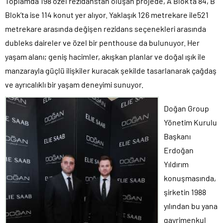
Toplamda 198 özel rezidanstan oluşan projede, A Blok’ta 84, B
Blok’ta ise 114 konut yer alıyor. Yaklaşık 126 metrekare ile521
metrekare arasında değişen rezidans seçenekleri arasında
dubleks daireler ve özel bir penthouse da bulunuyor. Her
yaşam alanı; geniş hacimler, akışkan planlar ve doğal ışık ile
manzarayla güçlü ilişkiler kuracak şekilde tasarlanarak çağdaş
ve ayrıcalıklı bir yaşam deneyimi sunuyor.
Doğan Group
Yönetim Kurulu
Başkanı
Erdoğan
Yıldırım
konuşmasında,
şirketin 1988
yılından bu yana
gayrimenkul