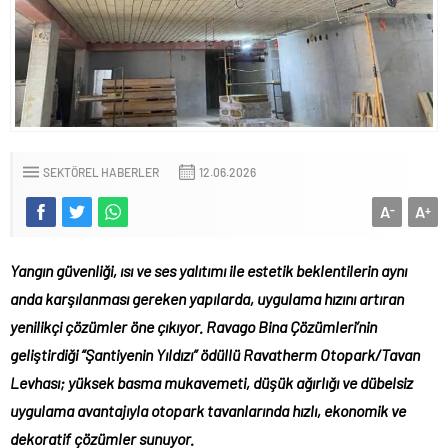
SEKTÖREL HABERLER
12.06.2026
A
A
-
+
Yangın güvenliği, ısı ve ses yalıtımı ile estetik beklentilerin aynı
anda karşılanması gereken yapılarda, uygulama hızını artıran
yenilikçi çözümler öne çıkıyor. Ravago Bina Çözümleri’nin
geliştirdiği “Şantiyenin Yıldızı” ödüllü Ravatherm Otopark/Tavan
Levhası; yüksek basma mukavemeti, düşük ağırlığı ve dübelsiz
uygulama avantajıyla otopark tavanlarında hızlı, ekonomik ve
dekoratif çözümler sunuyor.