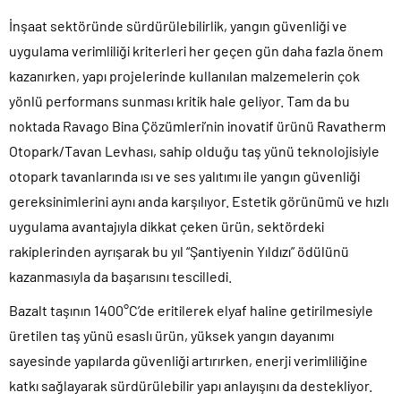
İnşaat sektöründe sürdürülebilirlik, yangın güvenliği ve
uygulama verimliliği kriterleri her geçen gün daha fazla önem
kazanırken, yapı projelerinde kullanılan malzemelerin çok
yönlü performans sunması kritik hale geliyor. Tam da bu
noktada Ravago Bina Çözümleri’nin inovatif ürünü Ravatherm
Otopark/Tavan Levhası, sahip olduğu taş yünü teknolojisiyle
otopark tavanlarında ısı ve ses yalıtımı ile yangın güvenliği
gereksinimlerini aynı anda karşılıyor. Estetik görünümü ve hızlı
uygulama avantajıyla dikkat çeken ürün, sektördeki
rakiplerinden ayrışarak bu yıl “Şantiyenin Yıldızı” ödülünü
kazanmasıyla da başarısını tescilledi.
Bazalt taşının 1400°C’de eritilerek elyaf haline getirilmesiyle
üretilen taş yünü esaslı ürün, yüksek yangın dayanımı
sayesinde yapılarda güvenliği artırırken, enerji verimliliğine
katkı sağlayarak sürdürülebilir yapı anlayışını da destekliyor.