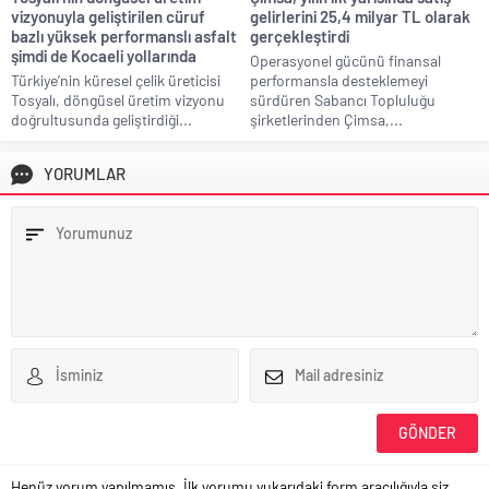
vizyonuyla geliştirilen cüruf
gelirlerini 25,4 milyar TL olarak
bazlı yüksek performanslı asfalt
gerçekleştirdi
şimdi de Kocaeli yollarında
Operasyonel gücünü finansal
Türkiye’nin küresel çelik üreticisi
performansla desteklemeyi
Tosyalı, döngüsel üretim vizyonu
sürdüren Sabancı Topluluğu
doğrultusunda geliştirdiği...
şirketlerinden Çimsa,...
YORUMLAR
Henüz yorum yapılmamış. İlk yorumu yukarıdaki form aracılığıyla siz