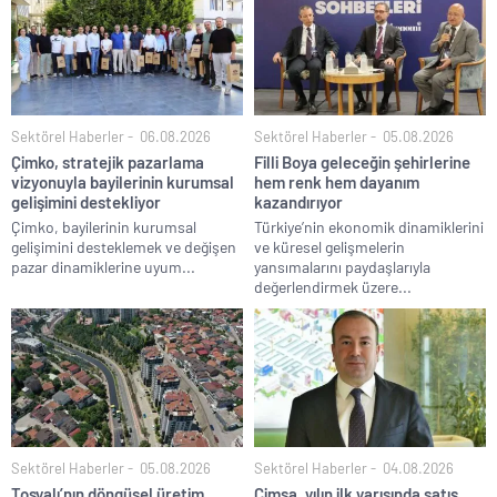
Sektörel Haberler
06.08.2026
Sektörel Haberler
05.08.2026
Çimko, stratejik pazarlama
Filli Boya geleceğin şehirlerine
vizyonuyla bayilerinin kurumsal
hem renk hem dayanım
gelişimini destekliyor
kazandırıyor
Çimko, bayilerinin kurumsal
Türkiye’nin ekonomik dinamiklerini
gelişimini desteklemek ve değişen
ve küresel gelişmelerin
pazar dinamiklerine uyum...
yansımalarını paydaşlarıyla
değerlendirmek üzere...
Sektörel Haberler
05.08.2026
Sektörel Haberler
04.08.2026
Tosyalı’nın döngüsel üretim
Çimsa, yılın ilk yarısında satış