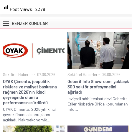
Post Views:
3.378
BENZER KONULAR
Sektörel Haberler
07.08.2026
Sektörel Haberler
06.08.2026
OYAK Çimento, jeopolitik
Geberit Info Showroom, yaklaşık
risklere ve maliyet baskısına
300 sektör profesyonelini
rağmen 2026’nın ikinci
ağırladı
çeyreğinde olumlu
İsviçreli sıhhi tesisat devi Geberit;
performansını sürdürdü
Etiler Nisbetiye ON’da konumlanan
OYAK Çimento, 2026 yılı ikinci
Info...
çeyrek finansal sonuçlarını
açıkladı. Makroekonomik...