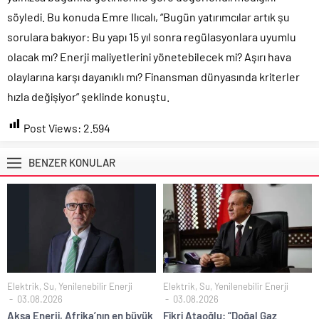
söyledi. Bu konuda Emre Ilıcalı, “Bugün yatırımcılar artık şu
sorulara bakıyor: Bu yapı 15 yıl sonra regülasyonlara uyumlu
olacak mı? Enerji maliyetlerini yönetebilecek mi? Aşırı hava
olaylarına karşı dayanıklı mı? Finansman dünyasında kriterler
hızla değişiyor” şeklinde konuştu.
Post Views:
2.594
BENZER KONULAR
Elektrik, Su, Yenilenebilir Enerji
Elektrik, Su, Yenilenebilir Enerji
03.08.2026
03.08.2026
Aksa Enerji, Afrika’nın en büyük
Fikri Ataoğlu: “Doğal Gaz