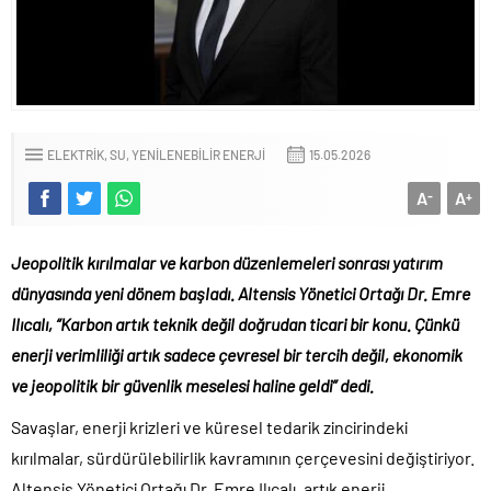
ELEKTRIK, SU, YENILENEBILIR ENERJI
15.05.2026
A
A
-
+
Jeopolitik kırılmalar ve karbon düzenlemeleri sonrası yatırım
dünyasında yeni dönem başladı. Altensis Yönetici Ortağı Dr. Emre
Ilıcalı, “Karbon artık teknik değil doğrudan ticari bir konu. Çünkü
enerji verimliliği artık sadece çevresel bir tercih değil, ekonomik
ve jeopolitik bir güvenlik meselesi haline geldi” dedi.
Savaşlar, enerji krizleri ve küresel tedarik zincirindeki
kırılmalar, sürdürülebilirlik kavramının çerçevesini değiştiriyor.
Altensis Yönetici Ortağı Dr. Emre Ilıcalı, artık enerji