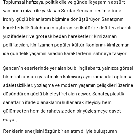
Toplumsal hafızaya, politik dile ve gündelik yaşamın absürt
yanlarına mizah ile yaklaşan Serdar Şencan, resimlerinde
ironiyi güçlü bir anlatım biçimine dönüştürüyor. Sanatçının
karakteristik üslubunu oluşturan karikatürize figürler, abartılı
yüz ifadeleri ve grotesk beden hareketleri; kimi zaman
politikacıları, kimi zaman popüler kültür ikonlarını, kimi zaman
ise gündelik yaşamın sıradan karakterlerini sahneye taşıyor.
Şencan’ın eserlerinde yer alan bu bilinçli abartı, yalnızca görsel
bir mizah unsuru yaratmakla kalmıyor; aynı zamanda toplumsal
adaletsizlikler, yozlaşma ve modern yaşamın çelişkileri üzerine
düşündüren güçlü bir eleştirel alan açıyor. Sanatçı, plastik
sanatların ifade olanaklarını kullanarak izleyiciyi hem
gülümseten hem de rahatsız eden bir yüzleşmeye davet
ediyor.
Renklerin enerjisini özgür bir anlatım diliyle buluşturan