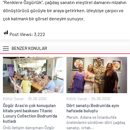
“Renklere Özgürlük”, çağdaş sanatın eleştirel damarını mizahın
dönüştürücü gücüyle bir araya getirirken, izleyiciye çarpıcı ve
çok katmanlı bir görsel deneyim sunuyor.
Post Views:
3.222
BENZER KONULAR
Kültür Sanat
05.08.2026
Kültür Sanat
04.08.2026
Özgür Aras’ın çok konuşulan
Dört sanatçı Bodrum’da aynı
kitabı yeni baskısını Titanic
hafızada buluştu
Luxury Collection Bodrum’da
Mersin, Adana ve İstanbul’da
kutladı
üretimlerini sürdüren dört çağdaş
Ünlü iletişim danışmanı Özgür
sanatçı, ortak...