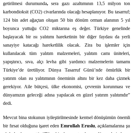
getirilmesi durumunda
,
sera gazı azaltımının 13,5 milyon ton
karbondioksit (CO
2
) civarlarında olacağı hesaplanıyor. Bu tasarruf;
124 bin adet ağaçtan oluşan 50 bin dönüm orman alanının 5 yıl
boyunca yuttuğu CO
2
miktarına eş değer. Türkiye genelinde
başlayacak bir ısı yalıtımı hareketinin bir diğer faydası da yerli
sanayiye katacağı hareketlilik olacak. Zira bu işlemler için
kullanılacak tüm yalıtım malzemeleri, yalıtım camı üniteleri,
yapıştırıcı, sıva, alçı levha gibi yardımcı malzemelerin tamamı
Türkiye’de üretiliyor. Dünya Tasarruf Günü’nde ömürlük bir
yatırım olan ısı yalıtımının öneminin altını bir kez daha çizmek
gerekiyor. Aile bütçesi, ülke ekonomisi, çevrenin korunması ve
dünyamızın geleceği adına yapılacak en güzel yatırım yalıtımdır”
dedi.
Mevcut bina stokunun iyileştirilmesinde kentsel dönüşümün önemli
bir fırsat olduğuna işaret eden
Emrullah Eruslu
, açıklamalarına şu