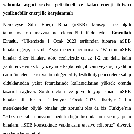
yalıtımla asgari seviye getirilmeli ve kalan enerji ihtiyacı
yenilenebilir enerji ile karşılanmalı
Neredeyse Sıfır Enerji Bina (nSEB) konsepti ile ilgili
tanımlamaların mevzuatlara eklendiğini ifade eden
Emrullah
Eruslu
,
“Ülkemizde 1 Ocak 2023 tarihinden itibaren nSEB
binalara geçiş başladı. Asgari enerji performansı ‘B’ olan nSEB
binalar, diğer binalara göre cephelerde en az 1-2 cm daha kalın
yalıtıma ve en az bir yüzeyinde kaplamalı çift cam veya üçlü yalıtım
camı üniteleri ile ısı yalıtım değerleri iyileştirilmiş pencerelere sahip
olduklarından yakıt faturalarında kullanıcılarına yüksek oranda
tasarruf sağlıyor. Sürdürülebilir ve güvenli yapılaşmada nSEB
binalar kilit bir rol üstleniyor. 1Ocak 2025 itibariyle 2 bin
metrekareden büyük binalar için zorunlu olsa da biz Türkiye’nin
“2053 net sıfır emisyon” hedefi doğrultusunda tüm yeni yapılan
binaların nSEB konseptinde yapılmasını tavsiye ediyoruz” diyerek
açıklamalarını bitirdi.