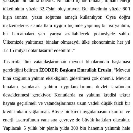
yaklaşan bir fatura ödedik. Bu tablo içinde binalar, toplam enerji
tüketiminin yüzde 32,7’sini oluşturuyor. Bu tüketimin yüzde 80’i
kışın ısınma, yazın soğutma amaçlı kullanılıyor. Oysa doğru
malzemelerle, standartlara uygun biçimde yapılmış bir ısı yalıtımı,
bu harcamaları yarı yarıya azaltabilecek potansiyele sahip.
Ülkemizde yalıtımsız binalar olmasaydı ülke ekonomimiz her yıl
12-15 milyar dolar tasarruf edebilirdi.”
Tasarrufa tüm vatandaşlarımızın mevcut binalarından başlaması
gerektiğini belirten
İZODER Başkanı Emrullah Eruslu
; “Mevcut
bina stoğunun yalıtım eksikliğinin giderilmesi çok önemli. Mevcut
binalara yapılacak yalıtım uygulamalarının devlet tarafından
desteklenmesi gerekiyor. Konutlarda ısı yalıtımı kredisi tekrar
hayata geçirilmeli ve vatandaşlarımıza uzun vadeli düşük faizli bir
kredi imkanı sağlanmalı. Böyle bir kredi uygulamasının konfor ve
enerji tasarrufunun yanı sıra çevreye de büyük katkıları olacaktır.
Yapılacak 5 yıllık bir planla yılda 300 bin hanenin yalıtımlı hale