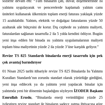
sözlerle devam etti: “Tüm binaların çatı, duvar, döşemelerinde ısı
yalıtımı uygulayarak ve pencerelerde kaplamalı yalıtım camı
üniteleri kullanarak ülkemizin toplam enerji faturası yaklaşık yüzde
15 azaltılabilir. Yalıtım, elektrik ve doğalgaz faturalarını yüzde 50
azaltarak aile bütçesini de korur. Dış cephede ısı yalıtımı maliyeti,
faturalardan sağlanan tasarrufla 2 ila 5 yılda kendini ödüyor. Bugün
yeni inşa edilen bir binada ısı yalıtımı uygulamalarının maliyeti
toplam bina maliyetinin yüzde 2 ila yüzde 3’üne karşılık geliyor.”
Revize TS 825 Standardı binalarda enerji tasarrufu için pek
çok avantaj barındırıyor
01 Nisan 2025 tarihi itibariyle revize TS 825 Binalarda Isı Yalıtımı
Kuralları Standardı’nın zorunlu standart olarak yürürlüğe girdiğini,
yeni inşa edilecek ya da yalıtımı yeni yapılacak binalar için
yalıtımda yeni bir dönemin başladığını söyleyen
İZODER Başkanı
Emrullah Eruslu
, “Binalarda enerji verimliliğini yüzde 25
iyileştiren revize standart ile binaların sadece ısıtma ihtiyacına göre