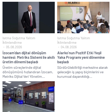
Isıtma Soğutma Yalıtım
Isıtma Soğutma Yalıtım
İklimlendirme
İklimlendirme
05.08.2026
04.08.2026
İzocam’dan dijital dönüşüm
Alarko’nun Pozitif Etki Yeşil
hamlesi: Metriks Sistemi ile akıllı
Yaka Programı yeni dönemine
üretim dönemi başladı
başladı
Üretim süreçlerinde dijital
Sürdürülebilirliği merkezine alarak
dönüşümünü hızlandıran İzocam,
geleceğin iş yapış biçimlerini ve
Metriks Dijital Veri Yönetim...
kurumsal dayanıklılığı...