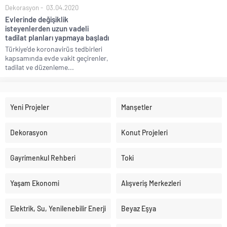
Dekorasyon
03.04.2020
Evlerinde değişiklik
isteyenlerden uzun vadeli
tadilat planları yapmaya başladı
Türkiye’de koronavirüs tedbirleri
kapsamında evde vakit geçirenler,
tadilat ve düzenleme...
Yeni Projeler
Manşetler
Dekorasyon
Konut Projeleri
Gayrimenkul Rehberi
Toki
Yaşam Ekonomi
Alışveriş Merkezleri
Elektrik, Su, Yenilenebilir Enerji
Beyaz Eşya