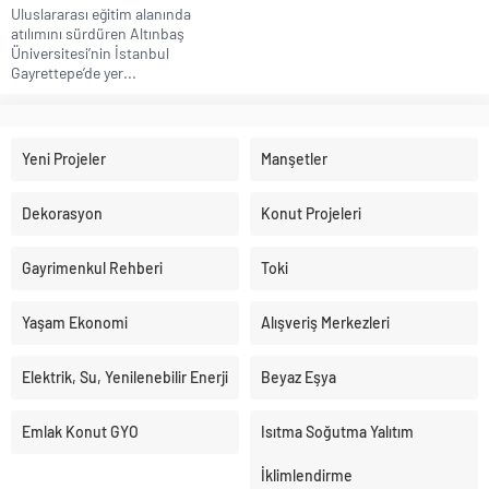
Uluslararası eğitim alanında
atılımını sürdüren Altınbaş
Üniversitesi’nin İstanbul
Gayrettepe’de yer...
Yeni Projeler
Manşetler
Dekorasyon
Konut Projeleri
Gayrimenkul Rehberi
Toki
Yaşam Ekonomi
Alışveriş Merkezleri
Elektrik, Su, Yenilenebilir Enerji
Beyaz Eşya
Emlak Konut GYO
Isıtma Soğutma Yalıtım
İklimlendirme