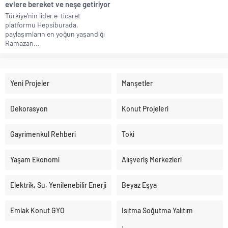
evlere bereket ve neşe getiriyor
Türkiye’nin lider e-ticaret
platformu Hepsiburada,
paylaşımların en yoğun yaşandığı
Ramazan...
Yeni Projeler
Manşetler
Dekorasyon
Konut Projeleri
Gayrimenkul Rehberi
Toki
Yaşam Ekonomi
Alışveriş Merkezleri
Elektrik, Su, Yenilenebilir Enerji
Beyaz Eşya
Emlak Konut GYO
Isıtma Soğutma Yalıtım