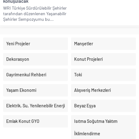
konuşulacak
WRI Türkiye Sürdürülebilir Şehirler
tarafından düzenlenen Yaşanabilir
Şehirler Sempozyumu bu...
Yeni Projeler
Manşetler
Dekorasyon
Konut Projeleri
Gayrimenkul Rehberi
Toki
Yaşam Ekonomi
Alışveriş Merkezleri
Elektrik, Su, Yenilenebilir Enerji
Beyaz Eşya
Emlak Konut GYO
Isıtma Soğutma Yalıtım
İklimlendirme