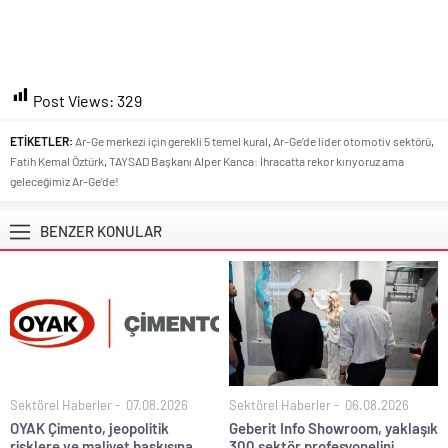
Post Views:
329
ETİKETLER:
Ar-Ge merkezi için gerekli 5 temel kural
,
Ar-Ge’de lider otomotiv sektörü
,
Fatih Kemal Öztürk
,
TAYSAD Başkanı Alper Kanca: İhracatta rekor kırıyoruz ama
geleceğimiz Ar-Ge’de!
BENZER KONULAR
Sektörel Haberler
07.08.2026
Sektörel Haberler
06.08.2026
OYAK Çimento, jeopolitik
Geberit Info Showroom, yaklaşık
risklere ve maliyet baskısına
300 sektör profesyonelini