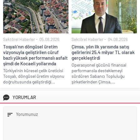
Sektörel Haberler
05.08.2026
Sektörel Haberler
04.08.2026
Tosyalı’nın döngüsel üretim
Çimsa, yılın ilk yarısında satış
vizyonuyla geliştirilen cüruf
gelirlerini 25,4 milyar TL olarak
bazlı yüksek performanslı asfalt
gerçekleştirdi
şimdi de Kocaeli yollarında
Operasyonel gücünü finansal
Türkiye’nin küresel çelik üreticisi
performansla desteklemeyi
Tosyalı, döngüsel üretim vizyonu
sürdüren Sabancı Topluluğu
doğrultusunda geliştirdiği...
şirketlerinden Çimsa,...
YORUMLAR