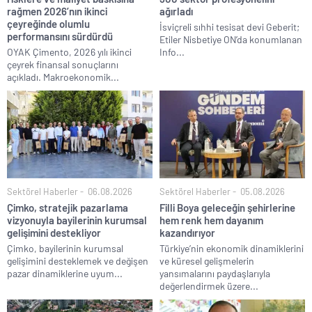
rağmen 2026’nın ikinci
ağırladı
çeyreğinde olumlu
İsviçreli sıhhi tesisat devi Geberit;
performansını sürdürdü
Etiler Nisbetiye ON’da konumlanan
OYAK Çimento, 2026 yılı ikinci
Info...
çeyrek finansal sonuçlarını
açıkladı. Makroekonomik...
Sektörel Haberler
06.08.2026
Sektörel Haberler
05.08.2026
Çimko, stratejik pazarlama
Filli Boya geleceğin şehirlerine
vizyonuyla bayilerinin kurumsal
hem renk hem dayanım
gelişimini destekliyor
kazandırıyor
Çimko, bayilerinin kurumsal
Türkiye’nin ekonomik dinamiklerini
gelişimini desteklemek ve değişen
ve küresel gelişmelerin
pazar dinamiklerine uyum...
yansımalarını paydaşlarıyla
değerlendirmek üzere...