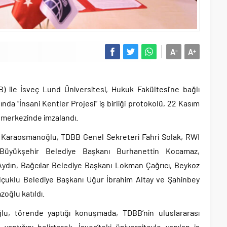
A
A
-
+
B) ile İsveç Lund Üniversitesi, Hukuk Fakültesi’ne bağlı
da “İnsani Kentler Projesi” iş birliği protokolü, 22 Kasım
merkezinde imzalandı.
 Karaosmanoğlu, TDBB Genel Sekreteri Fahri Solak, RWI
Büyükşehir Belediye Başkanı Burhanettin Kocamaz,
ydın, Bağcılar Belediye Başkanı Lokman Çağrıcı, Beykoz
elçuklu Belediye Başkanı Uğur İbrahim Altay ve Şahinbey
oğlu katıldı.
u, törende yaptığı konuşmada, TDBB’nin uluslararası
yaptığını belirterek, İsveç’teki üniversiteyle yapılan iş