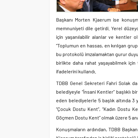
Başkanı Morten Kjaerum ise konuşm
memnuniyeti dile getirdi. Yerel düzeyd
için yaşanılabilir alanlar ve kentle
“Toplumun en hassas, en kırılgan grupla
bu protokolü imzalamaktan gurur duyu
birlikte daha rahat yaşayabilmek için 
ifadelerini kullandı.
TDBB Genel Sekreteri Fahri Solak da i
belediyeyle “İnsani Kentler” başlıklı b
eden belediyelerle 5 başlık altında 3 
“Çocuk Dostu Kent”, “Kadın Dostu Kent
Göçmen Dostu Kent” olmak üzere 5 ana b
Konuşmaların ardından, TDBB Başkanı
Kjaerum tarafından iş birliği protokolü 