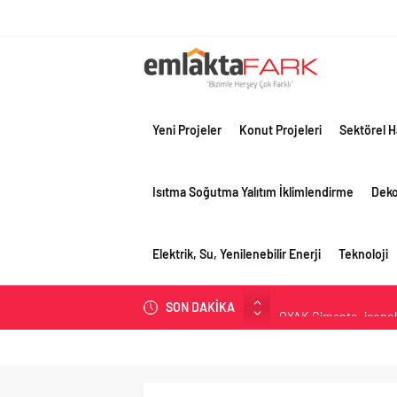
Yeni Projeler
Konut Projeleri
Sektörel H
Isıtma Soğutma Yalıtım İklimlendirme
Dek
Elektrik, Su, Yenilenebilir Enerji
Teknoloji
SON DAKİKA
OYAK Çimento, jeopolit
çeyreğinde olumlu pe
Geberit Info Showroom,
Çimko, stratejik pazar