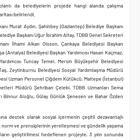
oplantı da belediyelerin projede hangi alanda çalışma
aritası belirlendi.
kanı Murat Aydın, Şahinbey (Gaziantep) Belediye Başkanı
lediye Başkanı Uğur İbrahim Altay, TDBB Genel Sekreteri
manı İlhami Alkan Olsson, Çankaya Belediyesi Başkan
şa (Antalya) Belediyesi Başkan Yardımcısı Hasan Kaçmaz,
 Yardımcısı Tuncay Temel, Mersin Büyükşehir Belediyesi
 Taş, Zeytinburnu Belediyesi Sosyal Yardımlaşma Müdürü
iyesi Uzman Personel Çiğdem Kütükcü, Maltepe (İstanbul)
zmetleri Müdürü Şehriban Çelebi, TDBB Uzmanları Sema
rı Binnur Aloğlu, Gülay Günlük Şenesen ve Bahar Özden
asına destek olarak sosyal içermenin çeşitli dezavantajlı
rı norm ve prensiplerinin yerelleşmesi ve gündelik yaşama
ların geliştirilmesi hedeflenen projeyle, 3 yılın sonunda