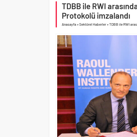
Birleşik Arap Emirlikle
TDBB ile RWI arasında ‘
İV Kandilli’de yaşam y
Protokolü imzalandı
Anasayfa
»
Sektörel Haberler
»
TDBB ile RWI arası