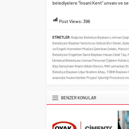
belediyelere ”İnsani Kent” unvanı ve ser
Post Views:
396
ETİKETLER:
Bağcılar Belediye Başkanı Lokman Çağr
Belediyesi Başkan Yardımcısı Gülsün Bor Güner
,
Güla
ve Engelli Hizmetleri Müdürü Şehriban Çelebi
,
Mersin 
Belediyesi Engelliler Daire Başkanı Hasan Celal Taş
,
(Antalya) Belediyesi Uzman Personel Çiğdem Kütükc
Baş Danışmanı İlhami Alkan Olsson
,
RWI uzmanları Bi
Belediye Başkanı Uğur İbrahim Altay
,
TDBB Başkanı 
arasında ‘İnsani Kentler Projesi’ İşbirliği Protokolü i
BENZER KONULAR