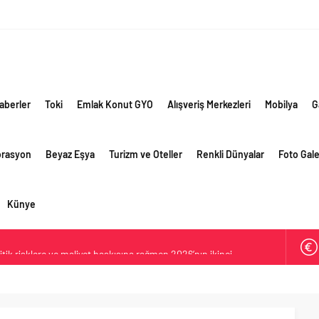
aberler
Toki
Emlak Konut GYO
Alışveriş Merkezleri
Mobilya
G
orasyon
Beyaz Eşya
Turizm ve Oteller
Renkli Dünyalar
Foto Gale
Künye
ik risklere ve maliyet baskısına rağmen 2026’nın ikinci
rformansını sürdürdü
 yaklaşık 300 sektör profesyonelini ağırladı
lama vizyonuyla bayilerinin kurumsal gelişimini destekliyor