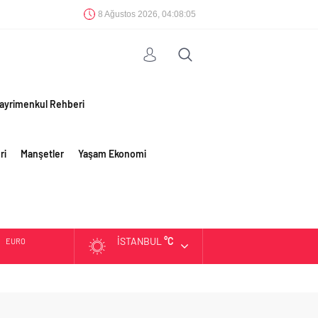
8 Ağustos 2026, 04:08:07
ayrimenkul Rehberi
ri
Manşetler
Yaşam Ekonomi
İSTANBUL
°C
ALTIN
BIST
DOLAR