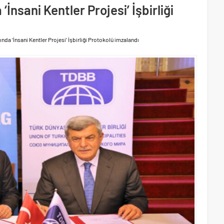
ri’nin ilk yüksek hızlı demiryolu projesine Kalyon İnşaat imzası
İnsani Kentler Projesi’ İşbirliği
akında başlıyor
nda ‘İnsani Kentler Projesi’ İşbirliği Protokolü imzalandı