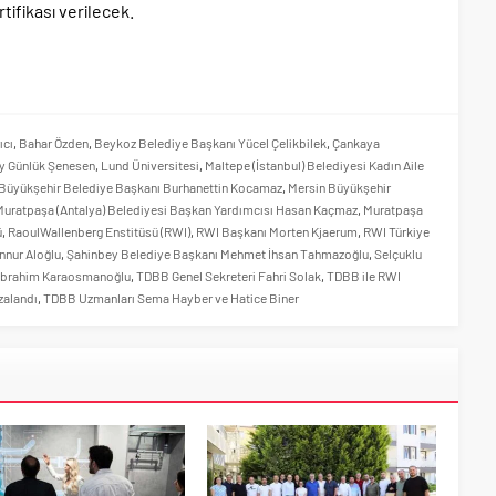
tifikası verilecek.
ıcı
,
Bahar Özden
,
Beykoz Belediye Başkanı Yücel Çelikbilek
,
Çankaya
y Günlük Şenesen
,
Lund Üniversitesi
,
Maltepe (İstanbul) Belediyesi Kadın Aile
Büyükşehir Belediye Başkanı Burhanettin Kocamaz
,
Mersin Büyükşehir
Muratpaşa (Antalya) Belediyesi Başkan Yardımcısı Hasan Kaçmaz
,
Muratpaşa
ü
,
RaoulWallenberg Enstitüsü (RWI)
,
RWI Başkanı Morten Kjaerum
,
RWI Türkiye
nnur Aloğlu
,
Şahinbey Belediye Başkanı Mehmet İhsan Tahmazoğlu
,
Selçuklu
İbrahim Karaosmanoğlu
,
TDBB Genel Sekreteri Fahri Solak
,
TDBB ile RWI
mzalandı
,
TDBB Uzmanları Sema Hayber ve Hatice Biner