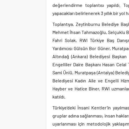
değerlendirme toplantısı yapıldı. T
yapacakları belirlenerek 3 yıllık bir yol h
Toplantıya, Zeytinburnu Belediye Baş
Mehmet İhsan Tahmazoğlu, Selçuklu Be
Fahri Solak, RWI Türkiye Baş Danış
Yardımcısı Gülsün Bor Güner, Muratpa
Altındağ (Ankara) Belediyesi Başkan
Engelliler Daire Başkanı Hasan Celal
Sami Ünlü, Muratpaşa (Antalya) Beled
Belediyesi Kadın Aile ve Engelli Hi
Hayber ve Hatice Biner, RWI uzmanla
katıldı.
Türkiye’deki İnsani Kentler’in yayılm
gruplar adına sağlanması, insan hakla
uyarlanması için metodolojik yaklaşım