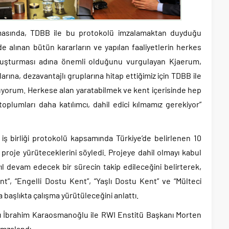
asında, TDBB ile bu protokolü imzalamaktan duyduğu
e alınan bütün kararların ve yapılan faaliyetlerin herkes
r oluşturması adına önemli olduğunu vurgulayan Kjaerum,
rına, dezavantajlı gruplarına hitap ettiğimiz için TDBB ile
yorum. Herkese alan yaratabilmek ve kent içerisinde hep
toplumları daha katılımcı, dahil edici kılmamız gerekiyor”
ş birliği protokolü kapsamında Türkiye’de belirlenen 10
ir proje yürüteceklerini söyledi. Projeye dahil olmayı kabul
yıl devam edecek bir sürecin takip edileceğini belirterek,
”, “Engelli Dostu Kent”, “Yaşlı Dostu Kent” ve “Mülteci
aşlıkta çalışma yürütüleceğini anlattı.
 İbrahim Karaosmanoğlu ile RWI Enstitü Başkanı Morten
imzalandı.