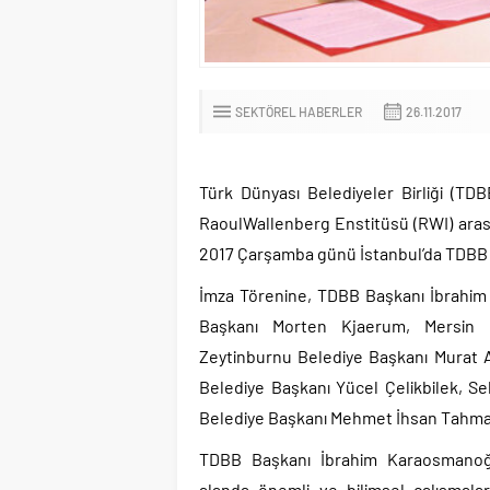
SEKTÖREL HABERLER
26.11.2017
Türk Dünyası Belediyeler Birliği (TDB
RaoulWallenberg Enstitüsü (RWI) arasın
2017 Çarşamba günü İstanbul’da TDBB 
İmza Törenine, TDBB Başkanı İbrahim
Başkanı Morten Kjaerum, Mersin 
Zeytinburnu Belediye Başkanı Murat A
Belediye Başkanı Yücel Çelikbilek, S
Belediye Başkanı Mehmet İhsan Tahmaz
TDBB Başkanı İbrahim Karaosmanoğl
alanda önemli ve bilimsel çalışmalar 