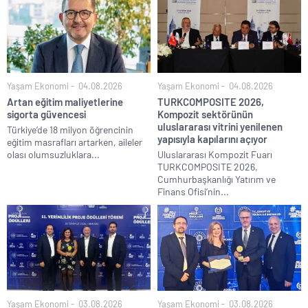
Yaşam Ekonomi
04.08.2026
Yaşam Ekonomi
04.08.2026
Artan eğitim maliyetlerine
TURKCOMPOSITE 2026,
sigorta güvencesi
Kompozit sektörünün
uluslararası vitrini yenilenen
Türkiye’de 18 milyon öğrencinin
yapısıyla kapılarını açıyor
eğitim masrafları artarken, aileler
olası olumsuzluklara...
Uluslararası Kompozit Fuarı
TURKCOMPOSITE 2026,
Cumhurbaşkanlığı Yatırım ve
Finans Ofisi’nin...
Yaşam Ekonomi
03.08.2026
Yaşam Ekonomi
03.08.2026