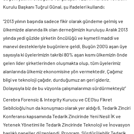
Kurulu Başkanı Tuğrul Günal, şu ifadeleri kullandı:
“2013 yılının başında sadece fikir olarak gündeme gelmiş ve
ülkemizde alanında ilk olan derneğimizin kuruluşu Aralık 2013
yılında yedi güzide şirketin öncülüğü ve kıymetli maddi ve
manevi destekleriyle bugünlere geldi. Bugün 200’ü aşan üye
sayısıyla ki üyelerimizin takribi 80% aşan kısmı ülkemizin önde
gelen lider şirketlerinden oluşmakta olup, tüm üyelerimiz
alanlarında ülkemiz ekonomisine yön vermektedir. Çağımız
bilgi ve teknoloji çağıdır, durduğumuz an geri gideriz.
Dolayısıyla biz de bu vizyonla çalışmalarımızı sürdürmekteyiz”
Cerebra Forensic & Integrity Kurucu ve CEO’su Fikret
Sebilcioğlu’nun da konuşmacı olarak yer aldığı 6. Tedarik Zinciri
Konferansı kapsamında Tedarik Zincirinde Yeni Nesil İK ve
Yetenek Yönetimi ile Tedarik Zincirinde Teknoloji ve İnovasyon
başlıklı paneller düzenlendi. Program, Sürdürülebilir Tedarik