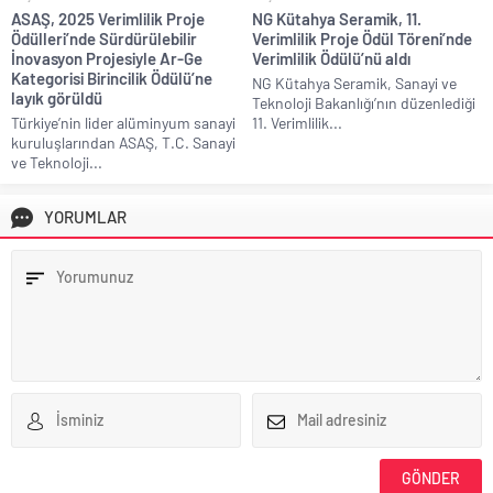
ASAŞ, 2025 Verimlilik Proje
NG Kütahya Seramik, 11.
Ödülleri’nde Sürdürülebilir
Verimlilik Proje Ödül Töreni’nde
İnovasyon Projesiyle Ar-Ge
Verimlilik Ödülü’nü aldı
Kategorisi Birincilik Ödülü’ne
NG Kütahya Seramik, Sanayi ve
layık görüldü
Teknoloji Bakanlığı’nın düzenlediği
Türkiye’nin lider alüminyum sanayi
11. Verimlilik...
kuruluşlarından ASAŞ, T.C. Sanayi
ve Teknoloji...
YORUMLAR