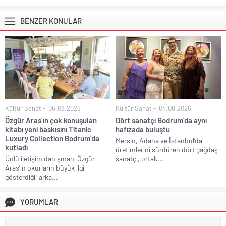
BENZER KONULAR
Kültür Sanat
05.08.2026
Kültür Sanat
04.08.2026
Özgür Aras’ın çok konuşulan
Dört sanatçı Bodrum’da aynı
kitabı yeni baskısını Titanic
hafızada buluştu
Luxury Collection Bodrum’da
Mersin, Adana ve İstanbul’da
kutladı
üretimlerini sürdüren dört çağdaş
Ünlü iletişim danışmanı Özgür
sanatçı, ortak...
Aras’ın okurların büyük ilgi
gösterdiği, arka...
YORUMLAR