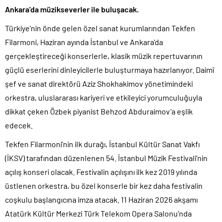
Ankara’da müzikseverler ile buluşacak.
Türkiye’nin önde gelen özel sanat kurumlarından Tekfen
Filarmoni, Haziran ayında İstanbul ve Ankara’da
gerçekleştireceği konserlerle, klasik müzik repertuvarının
güçlü eserlerini dinleyicilerle buluşturmaya hazırlanıyor. Daimî
şef ve sanat direktörü Aziz Shokhakimov yönetimindeki
orkestra, uluslararası kariyeri ve etkileyici yorumculuğuyla
dikkat çeken Özbek piyanist Behzod Abduraimov’a eşlik
edecek.
Tekfen Filarmoni’nin ilk durağı, İstanbul Kültür Sanat Vakfı
(İKSV) tarafından düzenlenen 54. İstanbul Müzik Festivali’nin
açılış konseri olacak. Festivalin açılışını ilk kez 2019 yılında
üstlenen orkestra, bu özel konserle bir kez daha festivalin
coşkulu başlangıcına imza atacak. 11 Haziran 2026 akşamı
Atatürk Kültür Merkezi Türk Telekom Opera Salonu’nda