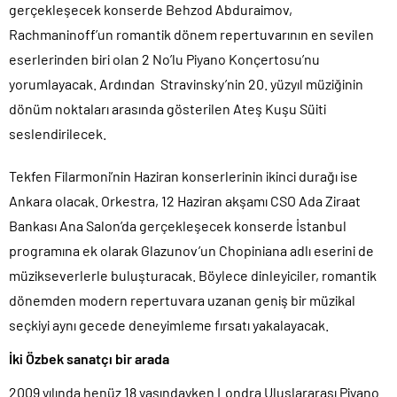
gerçekleşecek konserde Behzod Abduraimov,
Rachmaninoff’un romantik dönem repertuvarının en sevilen
eserlerinden biri olan 2 No’lu Piyano Konçertosu’nu
yorumlayacak. Ardından Stravinsky’nin 20. yüzyıl müziğinin
dönüm noktaları arasında gösterilen Ateş Kuşu Süiti
seslendirilecek.
Tekfen Filarmoni’nin Haziran konserlerinin ikinci durağı ise
Ankara olacak. Orkestra, 12 Haziran akşamı CSO Ada Ziraat
Bankası Ana Salon’da gerçekleşecek konserde İstanbul
programına ek olarak Glazunov’un Chopiniana adlı eserini de
müzikseverlerle buluşturacak. Böylece dinleyiciler, romantik
dönemden modern repertuvara uzanan geniş bir müzikal
seçkiyi aynı gecede deneyimleme fırsatı yakalayacak.
İki Özbek sanatçı bir arada
2009 yılında henüz 18 yaşındayken Londra Uluslararası Piyano