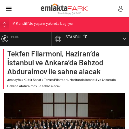
İV Kandilli’de yaşam yakında başlıyor
OYAK Çimento, jeopolitik risklere ve maliyet baskısına rağmen
2026’nın ikinci çeyreğinde olumlu performansını sürdürdü
İSTANBUL
°C
EURO
Geberit Info Showroom, yaklaşık 300 sektör profesyonelini
ağırladı
Tekfen Filarmoni, Haziran’da
ALTIN
Çimko, stratejik pazarlama vizyonuyla bayilerinin kurumsal
İstanbul ve Ankara’da Behzod
gelişimini destekliyor
BIST
Abduraimov ile sahne alacak
Birleşik Arap Emirlikleri’nin ilk yüksek hızlı demiryolu projesine
Kalyon İnşaat imzası
Anasayfa
»
Kültür Sanat
»
Tekfen Filarmoni, Haziran’da İstanbul ve Ankara’da
DOLAR
Behzod Abduraimov ile sahne alacak