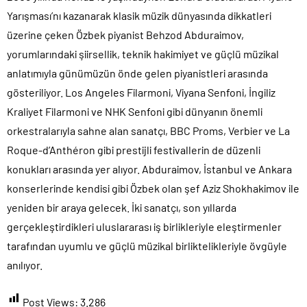
Yarışması’nı kazanarak klasik müzik dünyasında dikkatleri
üzerine çeken Özbek piyanist Behzod Abduraimov,
yorumlarındaki şiirsellik, teknik hakimiyet ve güçlü müzikal
anlatımıyla günümüzün önde gelen piyanistleri arasında
gösteriliyor. Los Angeles Filarmoni, Viyana Senfoni, İngiliz
Kraliyet Filarmoni ve NHK Senfoni gibi dünyanın önemli
orkestralarıyla sahne alan sanatçı, BBC Proms, Verbier ve La
Roque-d’Anthéron gibi prestijli festivallerin de düzenli
konukları arasında yer alıyor. Abduraimov, İstanbul ve Ankara
konserlerinde kendisi gibi Özbek olan şef Aziz Shokhakimov ile
yeniden bir araya gelecek. İki sanatçı, son yıllarda
gerçekleştirdikleri uluslararası iş birlikleriyle eleştirmenler
tarafından uyumlu ve güçlü müzikal birliktelikleriyle övgüyle
anılıyor.
Post Views:
3.286