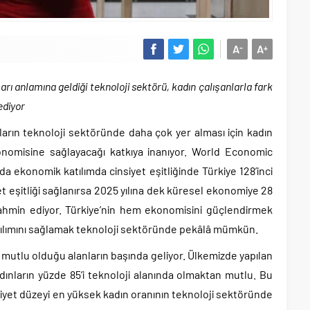
A
A
-
+
arı anlamına geldiği teknoloji sektörü, kadın çalışanlarla fark
ediyor
ların teknoloji sektöründe daha çok yer alması için kadın
omisine sağlayacağı katkıya inanıyor. World Economic
a ekonomik katılımda cinsiyet eşitliğinde Türkiye 128’inci
yet eşitliği sağlanırsa 2025 yılına dek küresel ekonomiye 28
 tahmin ediyor. Türkiye’nin hem ekonomisini güçlendirmek
atılımını sağlamak teknoloji sektöründe pekâlâ mümkün.
n mutlu olduğu alanların başında geliyor. Ülkemizde yapılan
dınların yüzde 85’i teknoloji alanında olmaktan mutlu. Bu
iyet düzeyi en yüksek kadın oranının teknoloji sektöründe