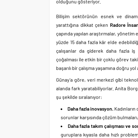
olduğunu gösteriyor.
Bilişim sektörünün esnek ve dinamik 
yarattığına dikkat çeken
Radore İnsa
çapında yapılan araştırmalar, yönetim e
yüzde 15 daha fazla kâr elde edebildiğ
çalışanlar da giderek daha fazla iş 
çoğalması ile etkin bir çoklu görev taki
başarılı bir çalışma yaşamına doğru y
Günay’a göre, veri merkezi gibi teknolo
alanda fark yaratabiliyorlar. Anita Bor
şu şekilde sıralanıyor:
Daha fazla inovasyon.
Kadınların 
sorunlar karşısında çözüm bulmaları, 
Daha fazla takım çalışması ve s
guruplara kıyasla daha hızlı proble