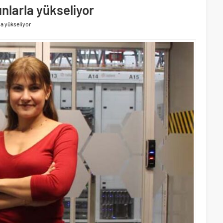
ri’nin ilk yüksek hızlı demiryolu projesine Kalyon İnşaat imzası
nlarla yükseliyor
akında başlıyor
la yükseliyor