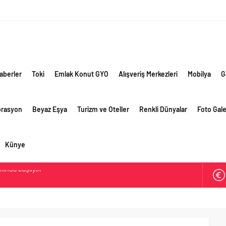
aberler
Toki
Emlak Konut GYO
Alışveriş Merkezleri
Mobilya
G
orasyon
Beyaz Eşya
Turizm ve Oteller
Renkli Dünyalar
Foto Gale
Künye
ik risklere ve maliyet baskısına rağmen 2026’nın ikinci
rformansını sürdürdü
 yaklaşık 300 sektör profesyonelini ağırladı
lama vizyonuyla bayilerinin kurumsal gelişimini destekliyor