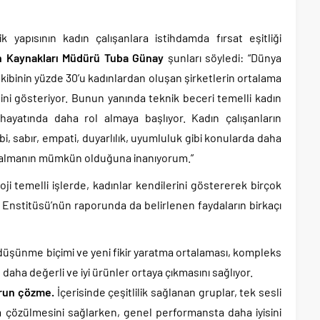
yapısının kadın çalışanlara istihdamda fırsat eşitliği
n Kaynakları Müdürü Tuba Günay
şunları söyledi: “Dünya
kibinin yüzde 30’u kadınlardan oluşan şirketlerin ortalama
ini gösteriyor. Bunun yanında teknik beceri temelli kadın
hayatında daha rol almaya başlıyor. Kadın çalışanların
bi, sabır, empati, duyarlılık, uyumluluk gibi konularda daha
ol almanın mümkün olduğuna inanıyorum.”
ji temelli işlerde, kadınlar kendilerini göstererek birçok
g Enstitüsü’nün raporunda da belirlenen faydaların birkaçı
düşünme biçimi ve yeni fikir yaratma ortalaması, kompleks
daha değerli ve iyi ürünler ortaya çıkmasını sağlıyor.
orun çözme.
İçerisinde çeşitlilik sağlanan gruplar, tek sesli
m çözülmesini sağlarken, genel performansta daha iyisini