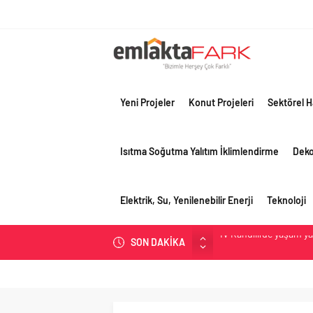
Yeni Projeler
Konut Projeleri
Sektörel H
Isıtma Soğutma Yalıtım İklimlendirme
Dek
Elektrik, Su, Yenilenebilir Enerji
Teknoloji
SON DAKİKA
OYAK Çimento, jeopolit
çeyreğinde olumlu pe
Geberit Info Showroom,
Çimko, stratejik pazar