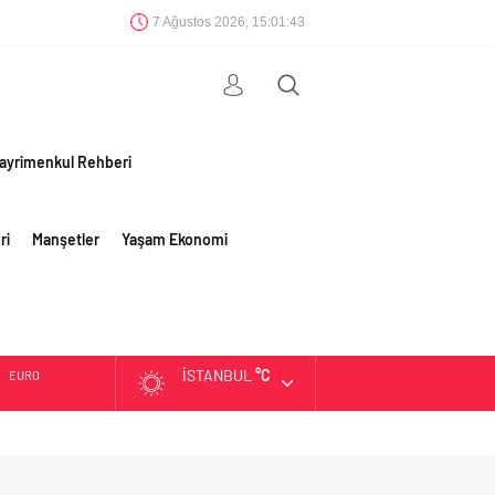
7 Ağustos 2026, 15:01:44
ayrimenkul Rehberi
ri
Manşetler
Yaşam Ekonomi
İSTANBUL
°C
EURO
ALTIN
BIST