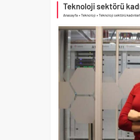
Birleşik Arap Emirlikle
Teknoloji sektörü kadı
İV Kandilli’de yaşam y
Anasayfa
»
Teknoloji
»
Teknoloji sektörü kadınlar