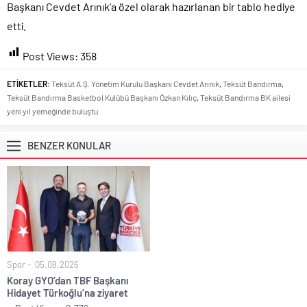
Başkanı Cevdet Arınık’a özel olarak hazırlanan bir tablo hediye
etti.
Post Views:
358
ETİKETLER:
Teksüt A.Ş. Yönetim Kurulu Başkanı Cevdet Arınık
,
Teksüt Bandırma
,
Teksüt Bandırma Basketbol Kulübü Başkanı Özkan Kılıç
,
Teksüt Bandırma BK ailesi
yeni yıl yemeğinde buluştu
BENZER KONULAR
Spor
05.08.2026
Koray GYO’dan TBF Başkanı
Hidayet Türkoğlu’na ziyaret