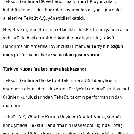
Teksüt Bandırma BK ve Bandırma Kırmızı BK oyuncuları,
kulübün teknik-idari kadroları, oyuncular, altyapı sporcuları,
aileleri ve Teksüt A.Ş. yöneticileri katıldı.
Neşeli ve eğlenceli geçen etkinlikte, basketbolun yanı sıra süt
sektörü de başlıca sohbet konularını oluşturdu. Teksüt
Bandırma’nın Amerikalı oyuncusu Emanuel Terry
’nin özgün
dans performansı ise akşama damgasını vurdu.
Türkiye Kupası’na katılmaya hak kazandı
Teksüt Bandırma Basketbol Takımı’na 2019 itibarıyla isim
sponsoru olarak destek veren Türkiye’nin en büyük süt ve süt
ürünleri kuruluşlarından Teksüt, takımın performansından
memnun.
Teksüt A.Ş. Yönetim Kurulu Başkanı Cevdet Arınık, yaptığı
konuşmada, Teksüt Bandırma’nın Basketbol Ligi’nde Tofaş’ı
yenmesiyle Türkiye kupasına katılmaya hak kazandığına dikkat