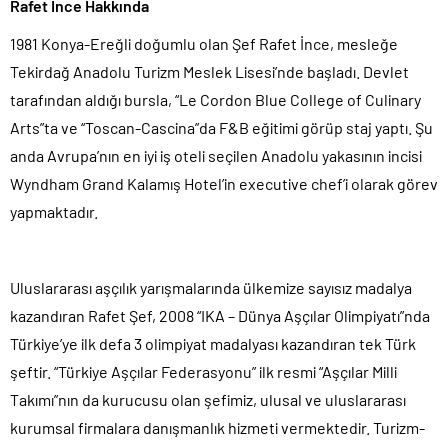
Rafet İnce Hakkında
1981 Konya-Ereğli doğumlu olan Şef Rafet İnce, mesleğe
Tekirdağ Anadolu Turizm Meslek Lisesi’nde başladı. Devlet
tarafından aldığı bursla, “Le Cordon Blue College of Culinary
Arts”ta ve “Toscan-Cascina”da F&B eğitimi görüp staj yaptı. Şu
anda Avrupa’nın en iyi iş oteli seçilen Anadolu yakasının incisi
Wyndham Grand Kalamış Hotel’in executive chef’i olarak görev
yapmaktadır.
Uluslararası aşçılık yarışmalarında ülkemize sayısız madalya
kazandıran Rafet Şef, 2008 “IKA – Dünya Aşçılar Olimpiyatı”nda
Türkiye’ye ilk defa 3 olimpiyat madalyası kazandıran tek Türk
şeftir. “Türkiye Aşçılar Federasyonu” ilk resmi “Aşçılar Milli
Takımı”nın da kurucusu olan şefimiz, ulusal ve uluslararası
kurumsal firmalara danışmanlık hizmeti vermektedir. Turizm-