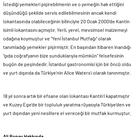
İstediği yemekleri pişirebilmenin ve o yemeğin hak ettiğini
düşündüğü şekilde servis edilebilmesinin ancak kendi
lokantasında olabileceğinin bilinciyle 20 Ocak 2000’de Kantin
isimli lokantasını açmıştır. Yerli, yerel, mevsimsel malzemeyi
odağına koymuştur ve “Yeni İstanbul Mutfağı” olarak
tanımladığı yemekler pişirmiştir. En başından itibaren inandığı
“gıda coğrafyanın bize sunduklarıyla mümkün” felsefesinin
bugün de peşindedir. İstanbul gastronomisi için bir öncü oldu
ve yurt dışında da Türkiye’nin Alice Waters’ı olarak tanınmıştır.
18 yıl sonra artık bir efsane olan lokantası Kantin’i kapatmıştır
ve Kuzey Ege’de bir topluluk yaratma rüyasıyla Türkiye’den ve
yurt dışından yeni nesillere el vereceği bir mutfak kurmuştur.
Ali Ronay Hakkında