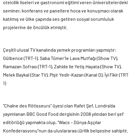
otelcilik liseleri ve gastronomi eğitimi veren üniversitelerdeki
seminer, konferans ve panellere hoca ve konuşmacı olarak
katılmış ve ülke çapında ses getiren sosyal sorumluluk
projelerine de öncülük etmiştir.
Çeşitli ulusal TV kanalında yemek programları yapmıştır:
Gülbence (TRT-1), Saba Tümer’le Lava Mutfağı (Show TV),
Ramazan Sofrası (TRT-1), Zahide ile Yetiş Hayata (Show TV),
Melek Baykal (Star TV), Pişir Yedir-Kazan (Kanal D), İyi Fikir (TRT
1)
“Chaîne des Rôtisseurs” üyesi olan Rafet Şef, Londra’da
yayımlanan BBC Good Food dergisinin 2008 yılından beri şef
editörlüğü yapmakta olup, “Wacs – Dünya Aşçılar
Konfederasyonu”nun da uluslararası jürilik belgesine sahiptir.