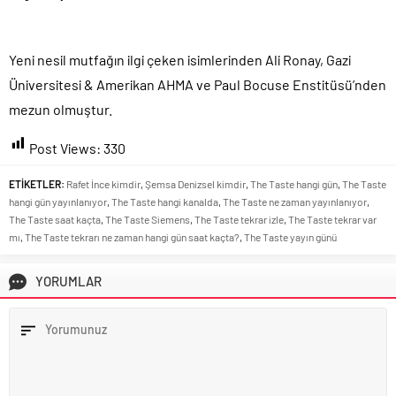
Yeni nesil mutfağın ilgi çeken isimlerinden Ali Ronay, Gazi
Üniversitesi & Amerikan AHMA ve Paul Bocuse Enstitüsü’nden
mezun olmuştur.
Post Views:
330
ETİKETLER:
Rafet İnce kimdir
,
Şemsa Denizsel kimdir
,
The Taste hangi gün
,
The Taste
hangi gün yayınlanıyor
,
The Taste hangi kanalda
,
The Taste ne zaman yayınlanıyor
,
The Taste saat kaçta
,
The Taste Siemens
,
The Taste tekrar izle
,
The Taste tekrar var
mı
,
The Taste tekrarı ne zaman hangi gün saat kaçta?
,
The Taste yayın günü
YORUMLAR