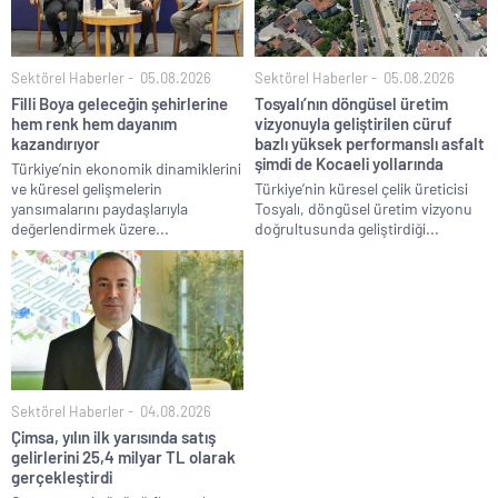
Sektörel Haberler
05.08.2026
Sektörel Haberler
05.08.2026
Filli Boya geleceğin şehirlerine
Tosyalı’nın döngüsel üretim
hem renk hem dayanım
vizyonuyla geliştirilen cüruf
kazandırıyor
bazlı yüksek performanslı asfalt
şimdi de Kocaeli yollarında
Türkiye’nin ekonomik dinamiklerini
ve küresel gelişmelerin
Türkiye’nin küresel çelik üreticisi
yansımalarını paydaşlarıyla
Tosyalı, döngüsel üretim vizyonu
değerlendirmek üzere...
doğrultusunda geliştirdiği...
Sektörel Haberler
04.08.2026
Çimsa, yılın ilk yarısında satış
gelirlerini 25,4 milyar TL olarak
gerçekleştirdi