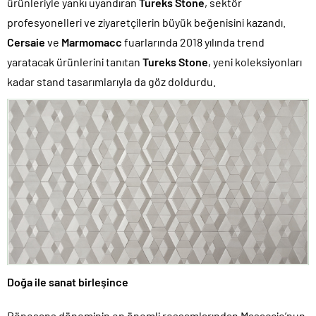
ürünleriyle yankı uyandıran
Tureks Stone
, sektör
profesyonelleri ve ziyaretçilerin büyük beğenisini kazandı.
Cersaie
ve
Marmomacc
fuarlarında 2018 yılında trend
yaratacak ürünlerini tanıtan
Tureks Stone
, yeni koleksiyonları
kadar stand tasarımlarıyla da göz doldurdu.
Doğa ile sanat birleşince
Rönesans döneminin en önemli ressamlarından Masaccio’nun