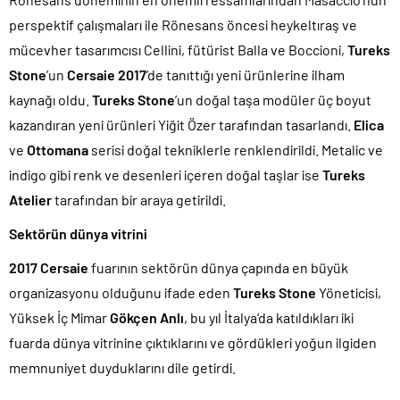
perspektif çalışmaları ile Rönesans öncesi heykeltıraş ve
mücevher tasarımcısı Cellini, fütürist Balla ve Boccioni,
Tureks
Stone
’un
Cersaie 2017
’de tanıttığı yeni ürünlerine ilham
kaynağı oldu.
Tureks Stone
’un doğal taşa modüler üç boyut
kazandıran yeni ürünleri Yiğit Özer tarafından tasarlandı.
Elica
ve
Ottomana
serisi doğal tekniklerle renklendirildi. Metalic ve
indigo gibi renk ve desenleri içeren doğal taşlar ise
Tureks
Atelier
tarafından bir araya getirildi.
Sektörün dünya vitrini
2017 Cersaie
fuarının sektörün dünya çapında en büyük
organizasyonu olduğunu ifade eden
Tureks Stone
Yöneticisi,
Yüksek İç Mimar
Gökçen Anlı
, bu yıl İtalya’da katıldıkları iki
fuarda dünya vitrinine çıktıklarını ve gördükleri yoğun ilgiden
memnuniyet duyduklarını dile getirdi.