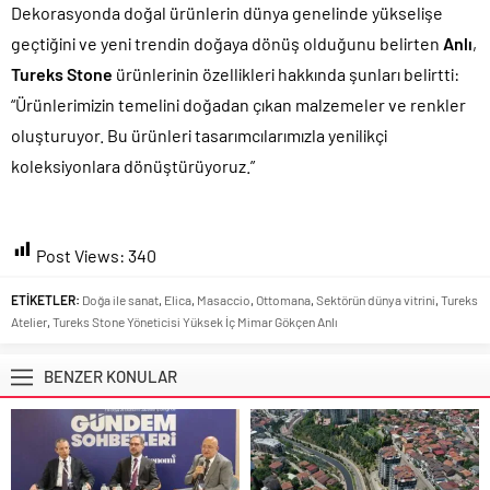
Dekorasyonda doğal ürünlerin dünya genelinde yükselişe
geçtiğini ve yeni trendin doğaya dönüş olduğunu belirten
Anlı
,
Tureks Stone
ürünlerinin özellikleri hakkında şunları belirtti:
“Ürünlerimizin temelini doğadan çıkan malzemeler ve renkler
oluşturuyor. Bu ürünleri tasarımcılarımızla yenilikçi
koleksiyonlara dönüştürüyoruz.”
Post Views:
340
ETİKETLER:
Doğa ile sanat
,
Elica
,
Masaccio
,
Ottomana
,
Sektörün dünya vitrini
,
Tureks
Atelier
,
Tureks Stone Yöneticisi Yüksek İç Mimar Gökçen Anlı
BENZER KONULAR