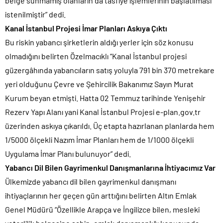
belge sunmamış olanların da tasfiye işlemlerinin başlatılması
istenilmiştir” dedi.
Kanal İstanbul Projesi İmar Planları Askıya Çıktı
Bu riskin yabancı şirketlerin aldığı yerler için söz konusu
olmadığını belirten Özelmacıklı “Kanal İstanbul projesi
güzergâhında yabancıların satış yoluyla 791 bin 370 metrekare
yeri olduğunu Çevre ve Şehircilik Bakanımız Sayın Murat
Kurum beyan etmişti. Hatta 02 Temmuz tarihinde Yenişehir
Rezerv Yapı Alanı yani Kanal İstanbul Projesi e-plan.gov.tr
üzerinden askıya çıkarıldı. Üç etapta hazırlanan planlarda hem
1/5000 ölçekli Nazım İmar Planları hem de 1/1000 ölçekli
Uygulama İmar Planı bulunuyor” dedi.
Yabancı Dil Bilen Gayrimenkul Danışmanlarına İhtiyacımız Var
Ülkemizde yabancı dil bilen gayrimenkul danışmanı
ihtiyaçlarının her geçen gün arttığını belirten Altın Emlak
Genel Müdürü “Özellikle Arapça ve İngilizce bilen, mesleki