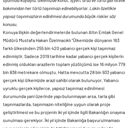
uyulması kaydıyla, ülkemizde konut, işyeri, arsa ve tarla gibi nitelik
bakımından her türlü taşınmazı edinebiliyorlar. Lakin özellikle
yapısız taşınmazların edinilmesi durumunda büyük riskler söz
konusu.
Konuya ilişkin değerlendirmelerde bulunan Altın Emlak Genel
Müdürü Mustafa Hakan Özelmacıklı “Ülkemizde dünyanın 163
farklı ülkesinden 255 bin 420 yabancı gerçek kişi taşınmaz
edinmiştir. Sadece 2019 tarihine kadar yabancı gerçek kişilerin
edinmiş oldukları arazilerin toplam yüzölçümü ise 16 milyon 779
bin 838 metrekare olmuştu. Hatta mevcutta 28 bin 933 yabancı
gerçek kişi ülkemizde arazi sahibi olarak bulunuyor. Yabancı
uyruklu gerçek kişilerce, yapısız taşınmaz edinilmesi
durumunda yani üzerinde yapı bulunmayan arsa, tarla gibi
taşınmazlarda, taşınmazın niteliğine uygun olarak proje
geliştirilmesi ve bu projenin iki yıl içinde ilgili Bakanlığın onayına
sunulması gerekiyor. İki yıl içinde Bakanlığa başvurulmaması