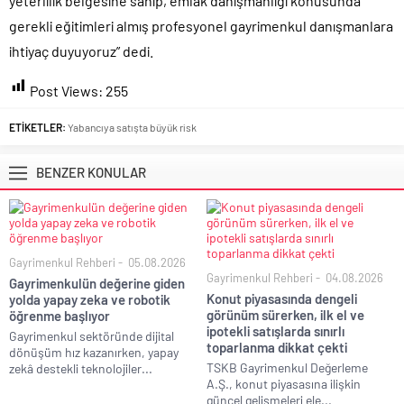
yeterlilik belgesine sahip, emlak danışmanlığı konusunda
gerekli eğitimleri almış profesyonel gayrimenkul danışmanlara
ihtiyaç duyuyoruz” dedi.
Post Views:
255
ETİKETLER:
Yabancıya satışta büyük risk
BENZER KONULAR
Gayrimenkul Rehberi
05.08.2026
Gayrimenkul Rehberi
04.08.2026
Gayrimenkulün değerine giden
Konut piyasasında dengeli
yolda yapay zeka ve robotik
görünüm sürerken, ilk el ve
öğrenme başlıyor
ipotekli satışlarda sınırlı
Gayrimenkul sektöründe dijital
toparlanma dikkat çekti
dönüşüm hız kazanırken, yapay
TSKB Gayrimenkul Değerleme
zekâ destekli teknolojiler...
A.Ş., konut piyasasına ilişkin
güncel gelişmeleri ele...