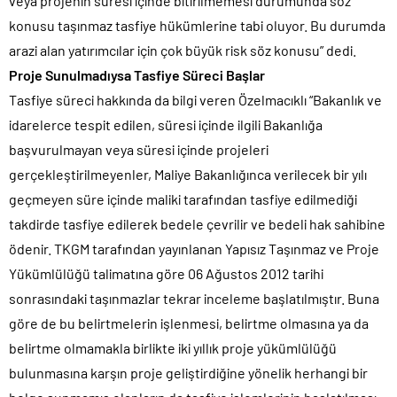
veya projenin süresi içinde bitirilmemesi durumunda söz
konusu taşınmaz tasfiye hükümlerine tabi oluyor. Bu durumda
arazi alan yatırımcılar için çok büyük risk söz konusu” dedi.
Proje Sunulmadıysa Tasfiye Süreci Başlar
Tasfiye süreci hakkında da bilgi veren Özelmacıklı “Bakanlık ve
idarelerce tespit edilen, süresi içinde ilgili Bakanlığa
başvurulmayan veya süresi içinde projeleri
gerçekleştirilmeyenler, Maliye Bakanlığınca verilecek bir yılı
geçmeyen süre içinde maliki tarafından tasfiye edilmediği
takdirde tasfiye edilerek bedele çevrilir ve bedeli hak sahibine
ödenir. TKGM tarafından yayınlanan Yapısız Taşınmaz ve Proje
Yükümlülüğü talimatına göre 06 Ağustos 2012 tarihi
sonrasındaki taşınmazlar tekrar inceleme başlatılmıştır. Buna
göre de bu belirtmelerin işlenmesi, belirtme olmasına ya da
belirtme olmamakla birlikte iki yıllık proje yükümlülüğü
bulunmasına karşın proje geliştirdiğine yönelik herhangi bir