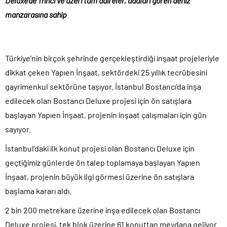
Deluxe’de 11
inci ve üzeri tüm daireler, adaları gören deniz
‘
manzarasına sahip
Türkiye’nin birçok şehrinde gerçekleştirdiği inşaat projeleriyle
dikkat çeken Yapıen İnşaat, sektördeki 25 yıllık tecrübesini
gayrimenkul sektörüne taşıyor. İstanbul Bostancı’da inşa
edilecek olan Bostancı Deluxe projesi için ön satışlara
başlayan Yapıen İnşaat, projenin inşaat çalışmaları için gün
sayıyor.
İstanbul’daki ilk konut projesi olan Bostancı Deluxe için
geçtiğimiz günlerde ön talep toplamaya başlayan Yapıen
İnşaat, projenin büyük ilgi görmesi üzerine ön satışlara
başlama kararı aldı.
2 bin 200 metrekare üzerine inşa edilecek olan Bostancı
Deluxe projesi, tek blok üzerine 61 konuttan meydana geliyor.