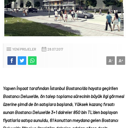
YENI PROJELER
28.07.2017
A
A
-
+
Yapıen İnşaat tarafından İstanbul Bostancı’da hayata geçirilen
Bostancı Deluxe’de, ön talep toplama sürecinin büyük ilgi görmesi
üzerine şimdi de ön satışlara başlandı. Yüksek kazanç fırsatı
sunan Bostancı Deluxe’de 3+1 daireler 850 bin TL’den başlayan
fiyatlarla satışa sunuldu. 61 konuttan meydana gelen
Bostancı