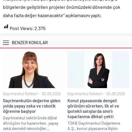
bölgelerde geliştirilen projeler önümüzdeki dönemde çok
daha fazla değer kazanacaktır” açıklamasını yaptı.
Post Views:
2.375
BENZER KONULAR
Gayrimenkul Rehberi
05.08.2026
Gayrimenkul Rehberi
04.08.2026
Gayrimenkulün değerine giden
Konut piyasasında dengeli
yolda yapay zeka ve robotik
görünüm sürerken, ilk el ve
öğrenme başlıyor
ipotekli satışlarda sınırlı
toparlanma dikkat çekti
Gayrimenkul sektöründe dijital
dönüşüm hız kazanırken, yapay
TSKB Gayrimenkul Değerleme
zekâ destekli teknolojiler...
A.Ş., konut piyasasına ilişkin