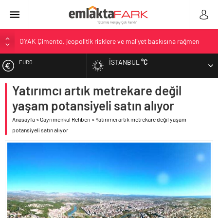
OYAK Çimento, jeopolitik risklere ve maliyet baskısına rağmen
2026’nın ikinci çeyreğinde olumlu performansını sürdürdü
İSTANBUL
°C
EURO
Geberit Info Showroom, yaklaşık 300 sektör profesyonelini
ağırladı
Yatırımcı artık metrekare değil
ALTIN
Çimko, stratejik pazarlama vizyonuyla bayilerinin kurumsal
gelişimini destekliyor
yaşam potansiyeli satın alıyor
BIST
Birleşik Arap Emirlikleri’nin ilk yüksek hızlı demiryolu projesine
Anasayfa
»
Gayrimenkul Rehberi
»
Yatırımcı artık metrekare değil yaşam
Kalyon İnşaat imzası
potansiyeli satın alıyor
DOLAR
İV Kandilli’de yaşam yakında başlıyor