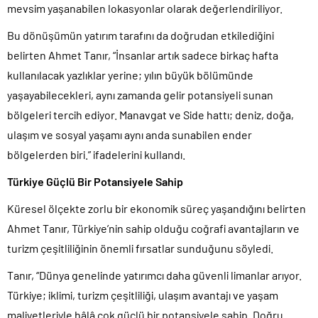
mevsim yaşanabilen lokasyonlar olarak değerlendiriliyor.
Bu dönüşümün yatırım tarafını da doğrudan etkilediğini
belirten Ahmet Tanır, “İnsanlar artık sadece birkaç hafta
kullanılacak yazlıklar yerine; yılın büyük bölümünde
yaşayabilecekleri, aynı zamanda gelir potansiyeli sunan
bölgeleri tercih ediyor. Manavgat ve Side hattı; deniz, doğa,
ulaşım ve sosyal yaşamı aynı anda sunabilen ender
bölgelerden biri.” ifadelerini kullandı.
Türkiye Güçlü Bir Potansiyele Sahip
Küresel ölçekte zorlu bir ekonomik süreç yaşandığını belirten
Ahmet Tanır, Türkiye’nin sahip olduğu coğrafi avantajların ve
turizm çeşitliliğinin önemli fırsatlar sunduğunu söyledi.
Tanır, “Dünya genelinde yatırımcı daha güvenli limanlar arıyor.
Türkiye; iklimi, turizm çeşitliliği, ulaşım avantajı ve yaşam
maliyetleriyle hâlâ çok güçlü bir potansiyele sahip. Doğru