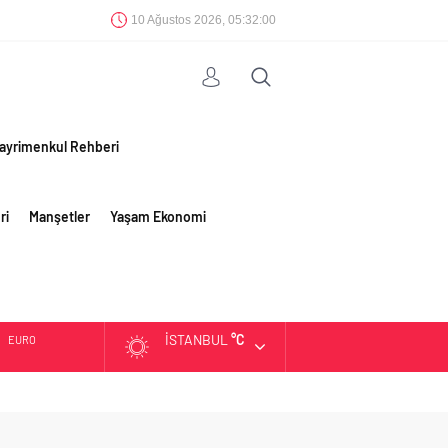
10 Ağustos 2026, 05:32:01
ayrimenkul Rehberi
ri
Manşetler
Yaşam Ekonomi
İSTANBUL
°C
ALTIN
BIST
DOLAR