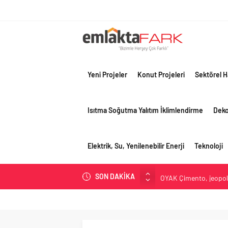
Yeni Projeler
Konut Projeleri
Sektörel H
Isıtma Soğutma Yalıtım İklimlendirme
Dek
Elektrik, Su, Yenilenebilir Enerji
Teknoloji
SON DAKİKA
OYAK Çimento, jeopolit
çeyreğinde olumlu pe
Geberit Info Showroom,
Çimko, stratejik pazar