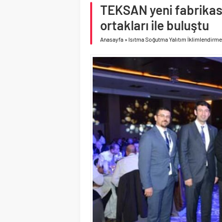
Birleşik Arap Emirlikle
TEKSAN yeni fabrikası
İV Kandilli’de yaşam y
ortakları ile buluştu
Anasayfa
»
Isıtma Soğutma Yalıtım İklimlendirme