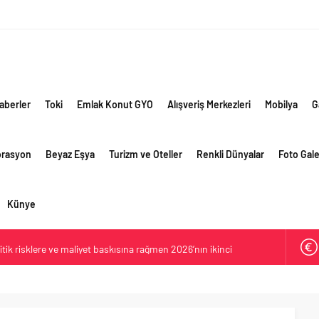
aberler
Toki
Emlak Konut GYO
Alışveriş Merkezleri
Mobilya
G
orasyon
Beyaz Eşya
Turizm ve Oteller
Renkli Dünyalar
Foto Gale
Künye
ik risklere ve maliyet baskısına rağmen 2026’nın ikinci
rformansını sürdürdü
 yaklaşık 300 sektör profesyonelini ağırladı
lama vizyonuyla bayilerinin kurumsal gelişimini destekliyor