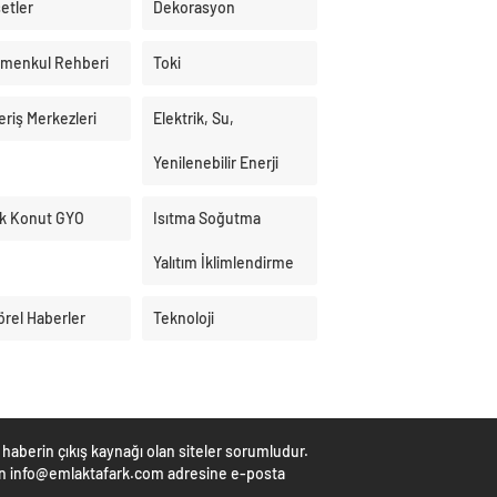
etler
Dekorasyon
imenkul Rehberi
Toki
eriş Merkezleri
Elektrik, Su,
Yenilenebilir Enerji
k Konut GYO
Isıtma Soğutma
Yalıtım İklimlendirme
örel Haberler
Teknoloji
haberin çıkış kaynağı olan siteler sorumludur.
çin info@emlaktafark.com adresine e-posta