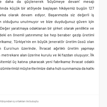
likte daha da güçlenerek ‘büyümeye devam’ mesajı
yılında küçük bir atölyede başlayan hikâyemiz bugün 127
rka olarak devam ediyor. Başarımızda siz değerli iş
ayı olduğunu unutmuyor ve bize duyduğunuz güven için
Değer yaratmaya odaklanan bir şirket olarak yenilikte ve
eki en önemli yatırımımız ise hep beraber gezip üretimi
brikamız. Türkiye’nin en büyük jeneratör üretim üssü olan
on Euro’nun üzerinde. İhracat ağırlıklı üretim yapmayı
n metrekare alan üzerine kurulu ve iki fazdan oluşuyor. İlk
itemizi üç katına çıkaracak yeni fabrikamız ihracat odaklı
zümlerimizi müşterilerimize daha hızlı sunmamıza da katkı
dışından iş ortakları ile buluştu