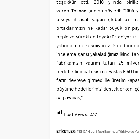
teşekkür etti. 2018 yılında bir
veren
Teksan
şunları söyledi: “1994 
ülkeye ihracat yapan global bir ma
ortaklarımızın ne kadar büyük bir p
hepinize yürekten teşekkür ediyoruz. 
yatırımda hız kesmiyoruz. Son dönemd
inceleme şansı yakaladığımız ikinci fa
fabrikamızın yatırım tutarı 25 mily
hedeflediğimiz tesisimiz yaklaşık 50 bi
fazın devreye girmesi ile üretim kapas
büyüme hedeflerimizi desteklerken, çö
sağlayacak.”
Post Views:
332
ETİKETLER:
TEKSAN yeni fabrikasında Türkiye ve Yurt