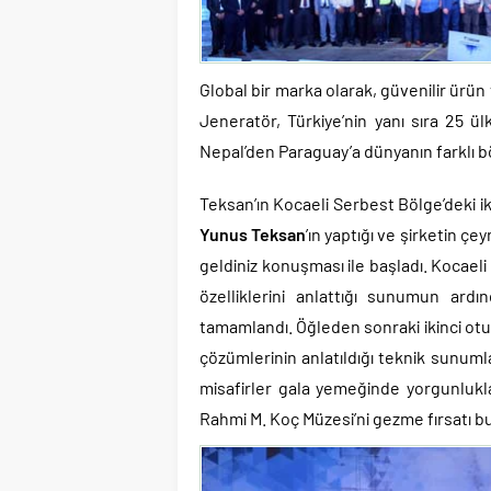
Global bir marka olarak, güvenilir ürün
Jeneratör, Türkiye’nin yanı sıra 25 ül
Nepal’den Paraguay’a dünyanın farklı böl
Teksan’ın Kocaeli Serbest Bölge’deki ik
Yunus Teksan
’ın yaptığı ve şirketin çe
geldiniz konuşması ile başladı. Kocael
özelliklerini anlattığı sunumun ardı
tamamlandı. Öğleden sonraki ikinci otu
çözümlerinin anlatıldığı teknik sunuml
misafirler gala yemeğinde yorgunlukla
Rahmi M. Koç Müzesi’ni gezme fırsatı bu