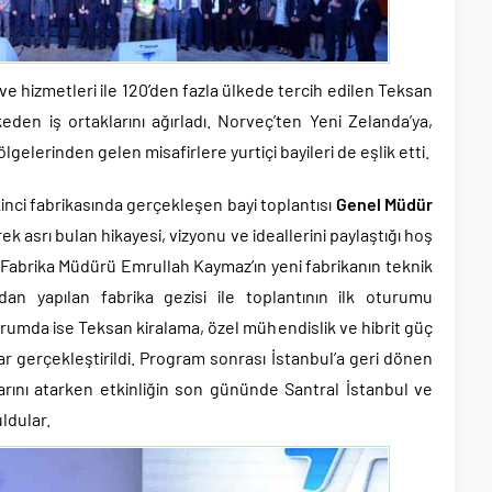
 ve hizmetleri ile 120’den fazla ülkede tercih edilen Teksan
keden iş ortaklarını ağırladı. Norveç’ten Yeni Zelanda’ya,
gelerinden gelen misafirlere yurtiçi bayileri de eşlik etti.
inci fabrikasında gerçekleşen bayi toplantısı
Genel Müdür
yrek asrı bulan hikayesi, vizyonu ve ideallerini paylaştığı hoş
i Fabrika Müdürü Emrullah Kaymaz’ın yeni fabrikanın teknik
ndan yapılan fabrika gezisi ile toplantının ilk oturumu
rumda ise Teksan kiralama, özel mühendislik ve hibrit güç
ar gerçekleştirildi. Program sonrası İstanbul’a geri dönen
rını atarken etkinliğin son gününde Santral İstanbul ve
ldular.